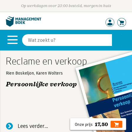
Op werkdagen voor 23:00 besteld, morgen in huis
Reclame en verkoop
Rien Boskeljon, Karen Wolters
Persoonlijke verkoop
De omzetdoelstellingen groeien elk jaar. Krabt u
zich ook wel eens achter de oren hoe u deze groei
moet realiseren? 'Persoonlijke verkoop' laat zien
welke stappen u kunt nemen om meer omzet te
17,50
Lees verder...
krijgen. Dit begint bij kennis over bestaande en