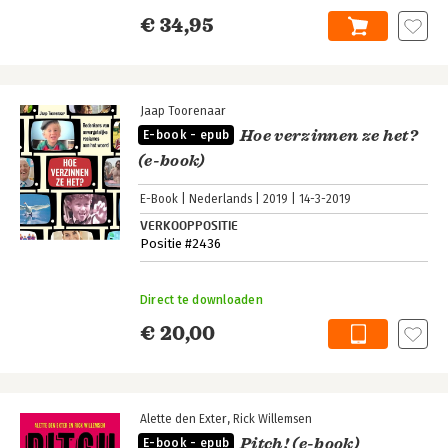
€ 34,95
Jaap Toorenaar
Hoe verzinnen ze het?
E-book - epub
(e-book)
E-Book
Nederlands
2019
14-3-2019
VERKOOPPOSITIE
Positie #2436
Direct te downloaden
€ 20,00
Alette den Exter
Rick Willemsen
Pitch! (e-book)
E-book - epub