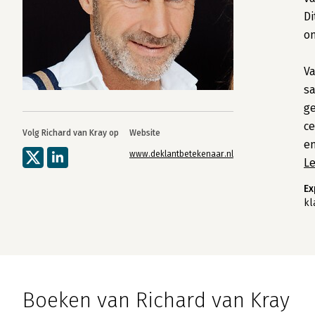
Di
on
Va
sa
ge
ce
Volg Richard van Kray op
Website
en
www.deklantbetekenaar.nl
L
Ex
kl
Boeken van Richard van Kray