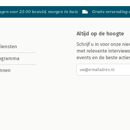
gen voor 23:00 besteld, morgen in huis
Gratis verzending
Altijd op de hoogte
Schrijf u in voor onze nie
diensten
met relevante interviews
events en de beste actie
rogramma
nnen