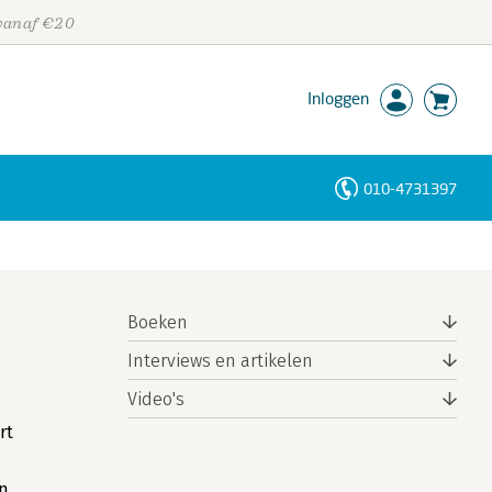
 vanaf €20
Inloggen
010-4731397
Personen
Trefwoorden
Boeken
Interviews en artikelen
Video's
rt
n.