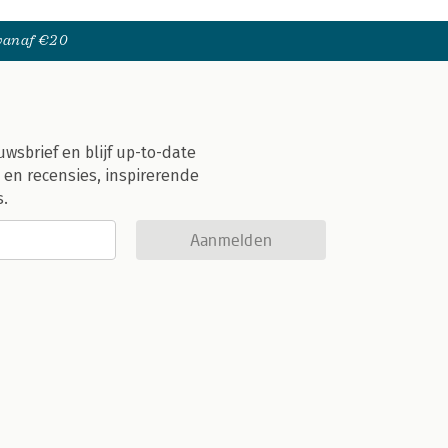
 vanaf €20
uwsbrief en blijf up-to-date
 en recensies, inspirerende
s.
Aanmelden