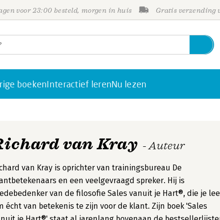
gen voor 23:00 besteld, morgen in huis
Gratis verzending
rige boeken
Interactief leren
Nu lezen
Richard van Kray
- Auteur
chard van Kray is oprichter van trainingsbureau De
antbetekenaars en een veelgevraagd spreker. Hij is
debedenker van de filosofie Sales vanuit je Hart®, die je lee
 écht van betekenis te zijn voor de klant. Zijn boek 'Sales
nuit je Hart®' staat al jarenlang bovenaan de bestsellerlijste