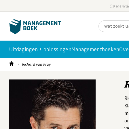
Op werkda
Uitdagingen + oplossingen
Managementboeken
Ove
Richard van Kray
Ri
Kl
me
om
va