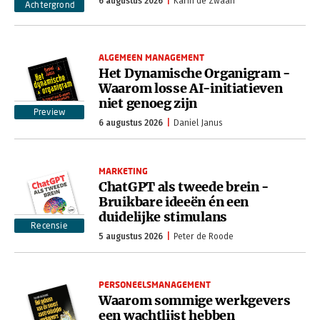
6 augustus 2026
Karin de Zwaan
Achtergrond
ALGEMEEN MANAGEMENT
Het Dynamische Organigram -
Waarom losse AI-initiatieven
niet genoeg zijn
Preview
6 augustus 2026
Daniel Janus
MARKETING
ChatGPT als tweede brein -
Bruikbare ideeën én een
duidelijke stimulans
Recensie
5 augustus 2026
Peter de Roode
PERSONEELSMANAGEMENT
Waarom sommige werkgevers
een wachtlijst hebben