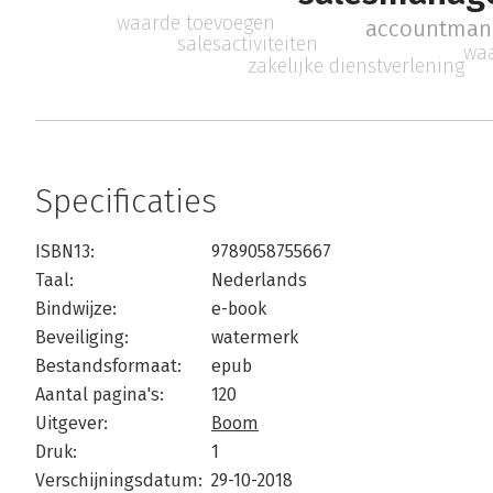
waarde toevoegen
accountma
salesactiviteiten
waa
zakelijke dienstverlening
Specificaties
ISBN13:
9789058755667
Taal:
Nederlands
Bindwijze:
e-book
Beveiliging:
watermerk
Bestandsformaat:
epub
Aantal pagina's:
120
Uitgever:
Boom
Druk:
1
Verschijningsdatum:
29-10-2018