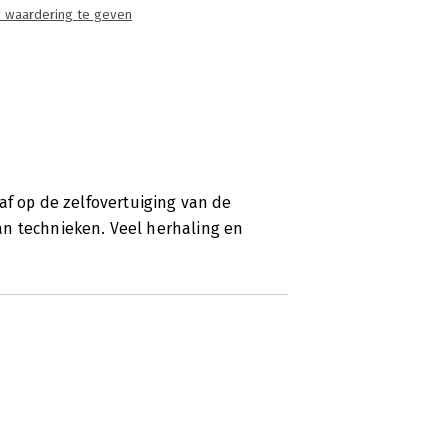
 waardering te geven
oor ondernemingen het credo 'change or
af op de zelfovertuiging van de
 van technieken. Veel herhaling en