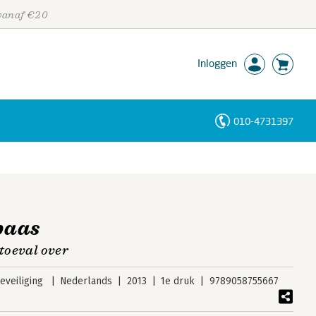
 vanaf €20
Inloggen
010-4731397
Personen
Trefwoorden
baas
 toeval over
veiliging
Nederlands
2013
1e druk
9789058755667