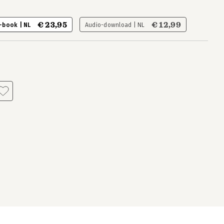
€ 23,95
€ 12,99
-book | NL
Audio-download | NL