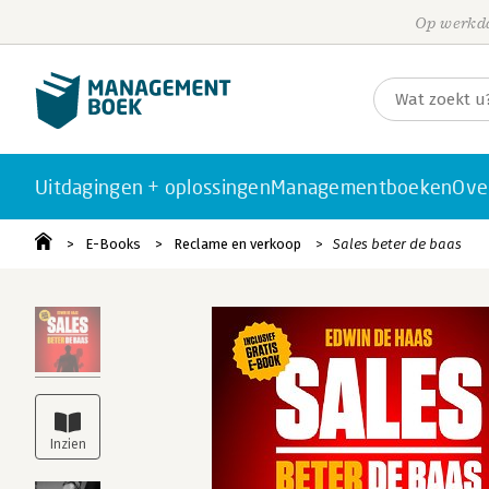
Op werkda
Uitdagingen + oplossingen
Managementboeken
Ove
E-Books
Reclame en verkoop
Sales beter de baas