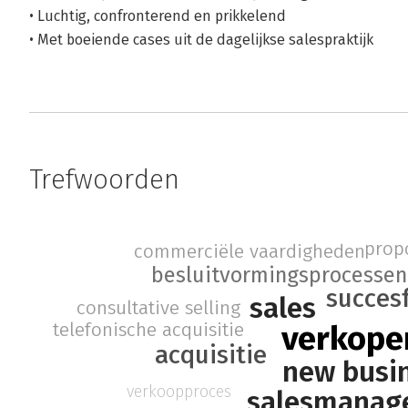
• Luchtig, confronterend en prikkelend
• Met boeiende cases uit de dagelijkse salespraktijk
Trefwoorden
propo
commerciële vaardigheden
besluitvormingsprocessen
succes
sales
consultative selling
verkope
telefonische acquisitie
acquisitie
new busi
verkoopproces
salesmanag