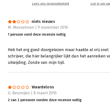
Lees ons recensiebeleid
Log in om uw
buitenaf. In de huidige tijd geldt immers v
die'.
Lees verder
niets nieuws
M. Mosselman | 9 november 2016
1 persoon vond deze recensie nuttig
Heb het erg goed doorgelezen maar haakte al vrij snel 
schrijver, die hier belangrijker lijkt dan het aanreiken
uitwijding. Zonde van mijn tijd.
Waardeloos
G. Besooijen | 8 maart 2016
2 van 2 personen vonden deze recensie nuttig