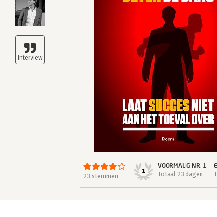
VOORMALIG NR. 1
1
Totaal 23 dagen
T
23 stemmen