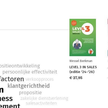
Wessel Berkman
sitieontwikkeling
LEVEL 3 IN SALES
persoonlijke effectiviteit
(editie '24-'26)
factoren
€ 27,95
verkoopproces
klantgerichtheid
n
propositie
ness
zakelijke dienstverlening
salesactiviteiten
ement