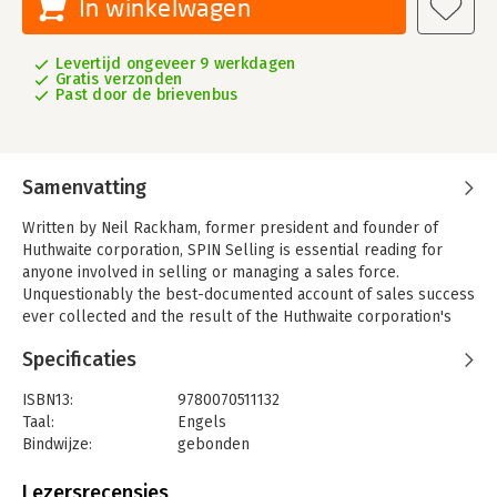
In winkelwagen
Levertijd ongeveer 9 werkdagen
Gratis verzonden
Past door de brievenbus
Samenvatting
Written by Neil Rackham, former president and founder of
Huthwaite corporation, SPIN Selling is essential reading for
anyone involved in selling or managing a sales force.
Unquestionably the best-documented account of sales success
ever collected and the result of the Huthwaite corporation's
massive 12-year, $1-million dollar research into effective sales
Specificaties
performance, this groundbreaking resource details the
revolutionary SPIN (Situation, Problem, Implication, Need-
ISBN13:
9780070511132
payoff) strategy.
Taal:
Engels
In SPIN Selling, Rackham, who has advised leading companies
Bindwijze:
gebonden
such as IBM and Honeywell delivers the first book to
Aantal pagina's:
197
specifically examine selling high-value product and services.
Uitgever:
Ingram Content Group LLC
Lezersrecensies