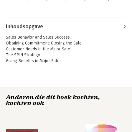
als Praktijkboek SPIN-verkoop).
Andere boeken door Neil Rackham
Inhoudsopgave
Sales Behavior and Sales Success.
Obtaining Commitment: Closing the Sale.
Customer Needs in the Major Sale.
The SPIN Strategy.
Giving Benefits in Major Sales.
Preventing Objections.
Preliminaries: Opening the Call.
Turning Theory into Practice.
Spin
SPIN - Selling
Anderen die dit boek kochten,
verkooptechniek
kochten ook