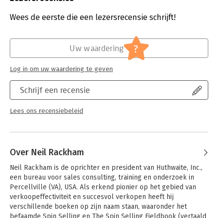
By following the simple, practical, and easy-to-apply
Druk:
1
techniques of SPIN, readers will be able to dramatically
Verschijningsdatum:
1-1-1988
Wees de eerste die een lezersrecensie schrijft!
increase their sales volume from major accounts. Rackham
answers key questions such as "What makes success in major
Hoofdrubriek:
Reclame en verkoop
sales" and "Why do techniques like closing work in small sales
?
Uw waardering
but fail in larger ones?"
Log in om uw waardering te geven
You will learn why traditional sales methods which were
developed for small consumer sales, just won't work for large
Schrijf een recensie
sales and why conventional selling methods are doomed to fail
in major sales. Packed with real-world examples, illuminating
graphics, and informative case studies - and backed by hard
Lees ons recensiebeleid
research data - SPIN Selling is the million-dollar key to
understanding and producing record-breaking high-end sales
performance.
Over Neil Rackham
Neil Rackham is de oprichter en president van Huthwaite, Inc., 
een bureau voor sales consulting, training en onderzoek in 
Percellville (VA), USA. Als erkend pionier op het gebied van 
verkoopeffectiviteit en succesvol verkopen heeft hij 
verschillende boeken op zijn naam staan, waaronder het 
befaamde Spin Selling en The Spin Selling Fieldbook (vertaald 