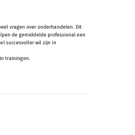
 veel vragen over onderhandelen. Dit
ldi of de Lidl? Nee? Maar dat is gek.
 helpen de gemiddelde professional een
 er dan niet heen gaan? Is er een
 succesvoller wil zijn in
e buurt? Of u vindt dat Aldi of Lidl
. Wat de reden ook is, kennelijk bent u
in trainingen.
k is. Jos Burgers legt in zijn boek Geef
m u zich als verkopende partij eigenlijk