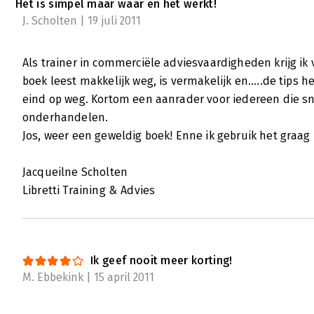
Het is simpel maar waar en het werkt!
J. Scholten | 19 juli 2011
Van 17,95 voor 19,95!
Ronald Buitenhuis | 14 februari 2011
Als trainer in commerciële adviesvaardigheden krijg ik
Doet u ook elke dag uw boodschappen bij de A
boek leest makkelijk weg, is vermakelijk en.....de tips
Die zijn toch het goedkoopst? Waarom zou je
eind op weg. Kortom een aanrader voor iedereen die snel
andere supermarkt net even dichter bij u in d
onderhandelen.
niet het assortiment heeft dat u nodig heeft
Jos, weer een geweldig boek! Enne ik gebruik het graag 
bereid meer te betalen dan strikt noodzakelij
nooit korting! uit waarom dat zo is, en waaro
Jacqueilne Scholten
nooit moet mengen in 'prijsgevechten'.
Libretti Training & Advies
Lees verder
Ik geef nooit meer korting!
M. Ebbekink | 15 april 2011