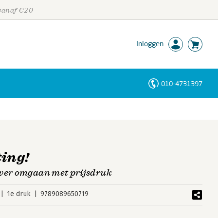
 vanaf €20
Inloggen
010-4731397
Personen
Trefwoorden
ting!
over omgaan met prijsdruk
1e druk
9789089650719