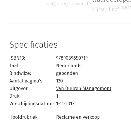
toegevoegde waarde
onder
prijsstelling
Specificaties
ISBN13:
9789089650719
Taal:
Nederlands
Bindwijze:
gebonden
Aantal pagina's:
120
Uitgever:
Van Duuren Management
Druk:
1
Verschijningsdatum:
1-11-2017
Hoofdrubriek:
Reclame en verkoop