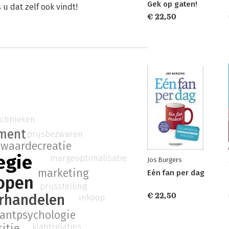
Gek op gaten!
 u dat zelf ook vindt!
€ 22,50
echnieken
ment
prijsbezwaren
waardecreatie
egie
margeoptimalisatie
Jos Burgers
marketing
Eén fan per dag
open
prijsstelling
rhandelen
€ 22,50
inkoop
lantpsychologie
klantrelaties
itie