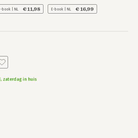
€ 11,98
€ 16,99
I-book | NL
E-book | NL
, zaterdag in huis