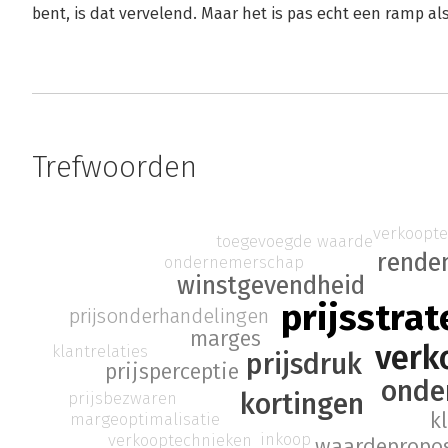
bent, is dat vervelend. Maar het is pas echt een ramp als
Trefwoorden
verkoopt
toegevoegde waarde
rende
ondernemerschap
winstgevendheid
prijsstrat
prijsonderhandelingen
marges
verk
klantrelaties
prijsdruk
prijsperceptie
onde
kortingen
prijsbezwaren
k
margeoptimalisatie
inkoop
verkooptechnieken
waardepropos