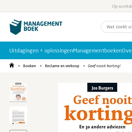
Op werkda
Uitdagingen + oplossingen
Managementboeken
Ove
Boeken
Reclame en verkoop
Geef nooit korting!