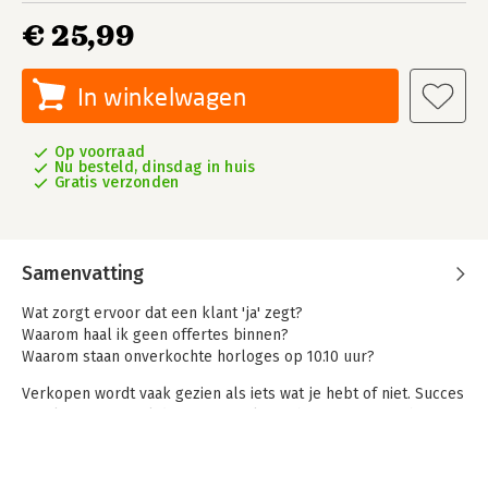
€ 25,99
In winkelwagen
Op voorraad
Nu besteld, dinsdag in huis
Gratis verzonden
Samenvatting
Wat zorgt ervoor dat een klant 'ja' zegt?
Waarom haal ik geen offertes binnen?
Waarom staan onverkochte horloges op 10.10 uur?
Verkopen wordt vaak gezien als iets wat je hebt of niet. Succes
in sales zou vooral draaien om talent, charme en aangeboren
overtuigingskracht. De praktijk bewijst het tegendeel: een
goede verkoper worden kun je leren, net als elke andere
vaardigheid.