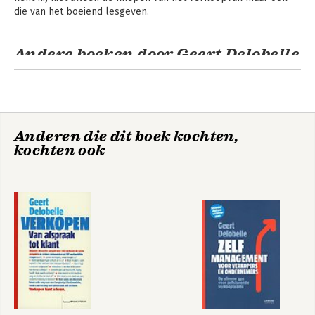
die van het boeiend lesgeven.
Andere boeken door Geert Delobelle
Anderen die dit boek kochten,
kochten ook
Wat als de klant
Zelfmanagement
nee zegt?
voor verkopers en
ondernemers