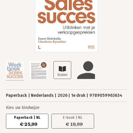
Paperback
Nederlands
2026
1e druk
9789059963634
Kies uw bindwijze
Paperback | NL
E-book | NL
€ 25,99
€ 19,99