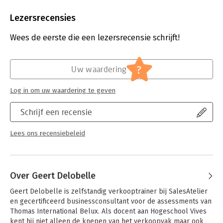
Aantal pagina's:
160
auteur
Uitgever:
TerraLannoo
Lezersrecensies
WAT?
Druk:
1
Verschijningsdatum:
13-4-2026
Wees de eerste die een lezersrecensie schrijft!
-Het volledige verkoopgesprek ontleed: van begroeting tot
afscheid
Hoofdrubriek:
Reclame en verkoop
-Offreren en onderhandelen tot de deal
?
Uw waardering
-Uitblinken en groeien bij uw bestaande klanten
VOOR WIE?
Log in om uw waardering te geven
-Ervaren en startende verkopers aan bedrijven en
Schrijf een recensie
particulieren
-Studenten die het willen maken als verkoper of salesmanager
Lees ons recensiebeleid
-Salestrainers en verkoopverantwoordelijken als coach voor
hun salesmensen
Over Geert Delobelle
Geert Delobelle is zelfstandig verkooptrainer bij SalesAtelier 
en gecertificeerd businessconsultant voor de assessments van 
Thomas International Belux. Als docent aan Hogeschool Vives 
kent hij niet alleen de knepen van het verkoopvak maar ook 