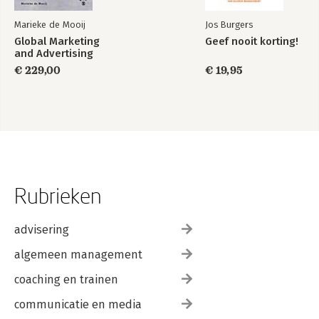
- Een nieuwe evaluatietest
Marieke de Mooij
Jos Burgers
Global Marketing
Geef nooit korting!
Appendix B - Afsluiten-attitudeschaal
and Advertising
€ 229,00
€ 19,95
Rubrieken
advisering
algemeen management
coaching en trainen
communicatie en media