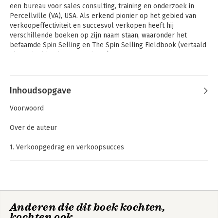
een bureau voor sales consulting, training en onderzoek in 
Percellville (VA), USA. Als erkend pionier op het gebied van 
verkoopeffectiviteit en succesvol verkopen heeft hij 
verschillende boeken op zijn naam staan, waaronder het 
befaamde Spin Selling en The Spin Selling Fieldbook (vertaald 
als Praktijkboek SPIN-verkoop).
Andere boeken door Neil Rackham
Inhoudsopgave
Voorwoord
Over de auteur
1. Verkoopgedrag en verkoopsucces
- Grote orders
- De vier fasen van een verkoopgesprek
- Vragen en succes
2. Commitment verkrijgen; de order afsluiten
Spin Selling
SPIN - Selling
Anderen die dit boek kochten,
- Wat is afsluiten?
kochten ook
- De consensus over afsluiten