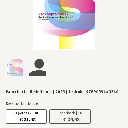
Paperback
Nederlands
2025
1e druk
9789059440340
Kies uw bindwijze
Paperback | NL
Paperback | EN
€ 31,95
€ 36,63