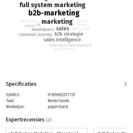
geïnteresseerde potentiële klanten die klaar zijn voor een
full system marketing
salesgesprek. Een geoliede machine, waarin marketing en
b2b-marketing
sales optimaal samenwerken en tot duurzame omzetverhoging
komen.
marketing
podcast
videomarketing
ai
podcast
linkedin
sales
handraisers
videomarketing
b2b strategie
customer journey
sales intelligence
marketing en sales alignment
ondernemerschap
Specificaties
ISBN13:
9789083317731
Taal:
Nederlands
Bindwijze:
paperback
Aantal pagina's:
224
Uitgever:
Red Panda Works
Expertrecensies
(2)
Druk:
1
Verschijningsdatum:
6-2-2025