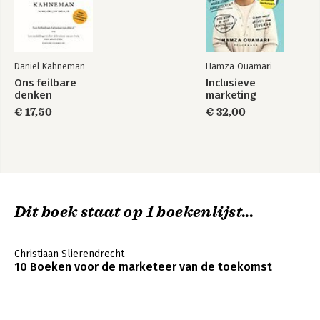
En nu is het aan sales 216
Close the loop 218
Blijf ontwikkelen 219
Daniel Kahneman
Hamza Ouamari
Dank 220
Ons feilbare
Inclusieve
denken
marketing
€ 17,50
€ 32,00
Dit boek staat op 1 boekenlijst...
Christiaan Slierendrecht
10 Boeken voor de marketeer van de toekomst