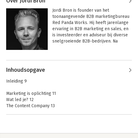
Over Jordi Bron
Jordi Bron is founder van het 
toonaangevende B2B marketingbureau 
Red Panda Works. Hij heeft jarenlange 
ervaring in B2B marketing en sales, en 
is investeerder en adviseur bij diverse 
snelgroeiende B2B-bedrijven. Na 
analyse van honderden klanten heeft 
hij de rode draad ontdekt en in een 
krachtige werkwijze gegoten: Full 
System Marketing.
Inhoudsopgave
Inleiding 9
Marketing is oplichting 11
Wat led je? 12
The Content Company 13
Hulc 14
Red Panda Works 15
1. De full system B2B marketeer 17
Doe mij maar 100 leads 19