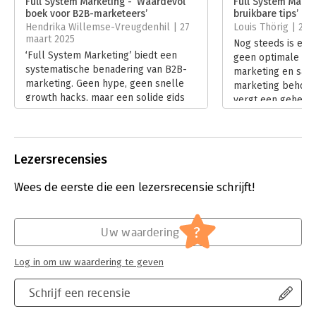
Full System Marketing - ‘Waardevol
Full System Market
boek voor B2B-marketeers’
bruikbare tips’
Hoofdrubriek:
Marketing
,
Reclame en verkoop
Hendrika Willemse-Vreugdenhil | 27
Louis Thörig | 23
maart 2025
Nog steeds is er i
‘Full System Marketing’ biedt een
geen optimale sa
systematische benadering van B2B-
marketing en sale
marketing. Geen hype, geen snelle
marketing behoorl
growth hacks, maar een solide gids
vergt een geheel
voor marketeers die hun strategie
een heel scala aa
willen bouwen als een goed geoliede
marketinggereed
machine. Van demand generation tot
communicatiemidd
sales intelligence: alles moet
communicatiekanal
Lezersrecensies
samenwerken. Maar… levert het
daar uitgebreid op
boek ook echt wat het belooft? Dat
Marketing’.
Wees de eerste die een lezersrecensie schrijft!
lees je hier.
Lees verder
Lees verder
?
Uw waardering
Log in om uw waardering te geven
Schrijf een recensie