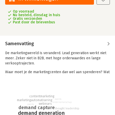
Op voorraad
Nu besteld, dinsdag in huis
Gratis verzonden
Past door de brievenbus
Samenvatting
De marketingwereld is veranderd. Lead generation werkt niet
meer. Zeker niet in B2B, met hoge orderwaardes en lange
verkooptrajecten.
Waar moet je de marketingcenten dan wel aan spenderen? Wat
levert het meeste op? Hoe kun je het bedrijf zo efficiënt
mogelijk laten groeien? En hoe meet je resultaat eigenlijk?
Full System Marketing is voor B2B marketeers die voorloper
willen worden in hun niche. Het biedt een strategisch kader
contentmarketing
events
marketingautomatisering
voor B2B-bedrijven die willen groeien in een snel
ondernemerschap
webinars
events
veranderende markt. In vier fundamentele stappen bouw je
demand capture
thought leadership
een succesvolle B2B-strategie die leidt tot handraisers:
demand generation