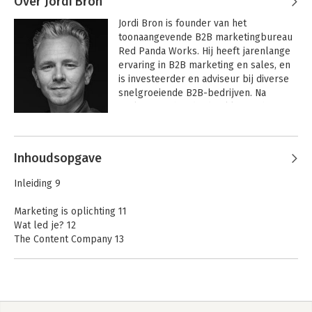
Over Jordi Bron
Jordi Bron is founder van het 
toonaangevende B2B marketingbureau 
Red Panda Works. Hij heeft jarenlange 
ervaring in B2B marketing en sales, en 
is investeerder en adviseur bij diverse 
snelgroeiende B2B-bedrijven. Na 
analyse van honderden klanten heeft 
hij de rode draad ontdekt en in een 
krachtige werkwijze gegoten: Full 
System Marketing.
Inhoudsopgave
Inleiding 9
Marketing is oplichting 11
Wat led je? 12
The Content Company 13
Hulc 14
Red Panda Works 15
1. De full system B2B marketeer 17
Doe mij maar 100 leads 19