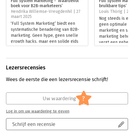
Full System Marketing - ‘Waardevol
Full System Market
boek voor B2B-marketeers’
bruikbare tips’
Hoofdrubriek:
Marketing
,
Reclame en verkoop
Hendrika Willemse-Vreugdenhil | 27
Louis Thörig | 23
maart 2025
Nog steeds is er i
‘Full System Marketing’ biedt een
geen optimale sa
systematische benadering van B2B-
marketing en sale
marketing. Geen hype, geen snelle
marketing behoorl
growth hacks, maar een solide gids
vergt een geheel
voor marketeers die hun strategie
een heel scala aa
willen bouwen als een goed geoliede
marketinggereed
machine. Van demand generation tot
communicatiemidd
sales intelligence: alles moet
communicatiekanal
Lezersrecensies
samenwerken. Maar… levert het
daar uitgebreid op
boek ook echt wat het belooft? Dat
Marketing’.
Wees de eerste die een lezersrecensie schrijft!
lees je hier.
Lees verder
Lees verder
?
Uw waardering
Log in om uw waardering te geven
Schrijf een recensie