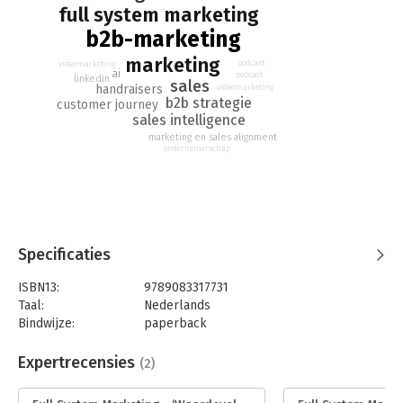
geïnteresseerde potentiële klanten die klaar zijn voor een
full system marketing
salesgesprek. Een geoliede machine, waarin marketing en
b2b-marketing
sales optimaal samenwerken en tot duurzame omzetverhoging
komen.
marketing
podcast
videomarketing
ai
podcast
linkedin
sales
handraisers
videomarketing
b2b strategie
customer journey
sales intelligence
marketing en sales alignment
ondernemerschap
Specificaties
ISBN13:
9789083317731
Taal:
Nederlands
Bindwijze:
paperback
Aantal pagina's:
224
Uitgever:
Red Panda Works
Expertrecensies
(2)
Druk:
1
Verschijningsdatum:
6-2-2025