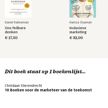
En nu is het aan sales 216
Close the loop 218
Blijf ontwikkelen 219
Daniel Kahneman
Hamza Ouamari
Dank 220
Ons feilbare
Inclusieve
denken
marketing
€ 17,50
€ 32,00
Dit boek staat op 1 boekenlijst...
Christiaan Slierendrecht
10 Boeken voor de marketeer van de toekomst