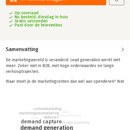
Op voorraad
Nu besteld, dinsdag in huis
Gratis verzonden
Past door de brievenbus
Samenvatting
De marketingwereld is veranderd. Lead generation werkt niet
meer. Zeker niet in B2B, met hoge orderwaardes en lange
verkooptrajecten.
Waar moet je de marketingcenten dan wel aan spenderen? Wat
levert het meeste op? Hoe kun je het bedrijf zo efficiënt
mogelijk laten groeien? En hoe meet je resultaat eigenlijk?
Full System Marketing is voor B2B marketeers die voorloper
willen worden in hun niche. Het biedt een strategisch kader
contentmarketing
events
marketingautomatisering
voor B2B-bedrijven die willen groeien in een snel
ondernemerschap
webinars
events
veranderende markt. In vier fundamentele stappen bouw je
demand capture
thought leadership
een succesvolle B2B-strategie die leidt tot handraisers:
demand generation