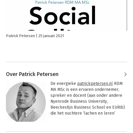
Patrick Petersen
25 januari 2021
Over Patrick Petersen
De energieke 
patrickpetersen.nl
 RDM 
MA MSc is een ervaren ondernemer, 
spreker en docent (aan onder andere 
Nyenrode Business University, 
Beeckestijn Business School en EURib) 
die het nuchtere ‘lachen en leren’ 
combineert in inspirerende optredens. 
De senior AI, martech en online 
Andere boeken door Patrick
strateeg, internationaal spreker, docent 