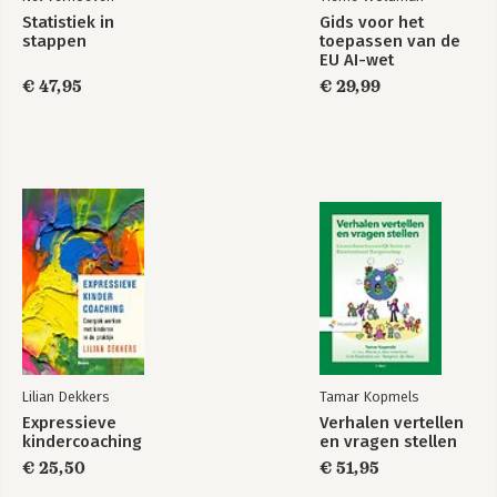
De middelenmix en het algoritme
Statistiek in
Gids voor het
stappen
toepassen van de
5 Thought leadership en Sponsored Content
EU AI-wet
€ 47,95
€ 29,99
De middelenmix voor thought leadership
De middelenmix: stappenplan Sponsored Content
6 Klantinformatie, engagement en communitybuilding
Doelstelling: klantinformatie, communitybuilding en meer
engagement
De middelenmix voor meer klantinformatie en
communitybuilding
De middelenmix voor meer engagement
7 Leadgeneratie
Doelstelling: Leadgeneratie
Lilian Dekkers
Tamar Kopmels
De middelenmix voor meer leads en nurturing
Expressieve
Verhalen vertellen
Connect! Hierbij een kortingscode voor een praktijksessie!
kindercoaching
en vragen stellen
€ 25,50
€ 51,95