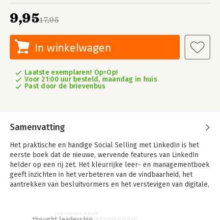
9,95
17,95
In winkelwagen
Laatste exemplaren! Op=Op!
Voor 21:00 uur besteld, maandag in huis
Past door de brievenbus
Samenvatting
Het praktische en handige Social Selling met LinkedIn is het
eerste boek dat de nieuwe, wervende features van LinkedIn
helder op een rij zet. Het kleurrijke leer- en managementboek
geeft inzichten in het verbeteren van de vindbaarheid, het
aantrekken van besluitvormers en het verstevigen van digitale,
zakelijke relaties. Het praktische leer- en managementboek
Social Selling met LinkedIn is uniek inzijn soort.
zero moment of truth
thought leadership
zero moment of truth