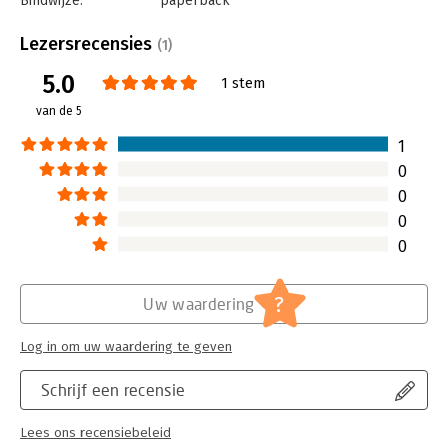
Bindwijze:
paperback
Aantal pagina's:
128
Uitgever:
AClassBooks
Lezersrecensies
(1)
Druk:
1
5.0
Verschijningsdatum:
15-1-2021
1 stem
van de 5
Hoofdrubriek:
Communicatie en media
,
Internet en
social media
1
0
0
0
0
?
Uw waardering
Log in om uw waardering te geven
Schrijf een recensie
Lees ons recensiebeleid