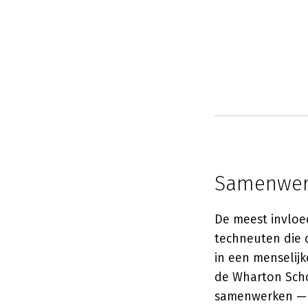
Samenwerk
De meest invloed
techneuten die 
in een menselijk
de Wharton Scho
samenwerken — e