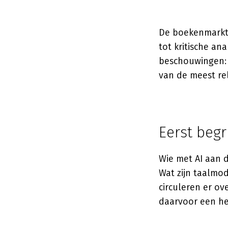
De boekenmarkt 
tot kritische an
beschouwingen: h
van de meest re
Eerst beg
Wie met AI aan d
Wat zijn taalmo
circuleren er ov
daarvoor een he