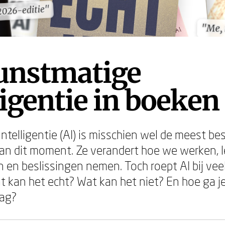
 2026-editie"
 2026-editie"
"Me, 
"Me, 
kunstmatige
ligentie in boeken
ntelligentie (AI) is misschien wel de meest b
an dit moment. Ze verandert hoe we werken, l
en beslissingen nemen. Toch roept AI bij ve
t kan het echt? Wat kan het niet? En hoe ga je
lag?