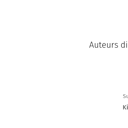
Auteurs di
S
K