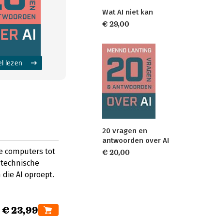
Wat AI niet kan
€ 29,00
el lezen
20 vragen en
antwoorden over AI
e computers tot
€ 20,00
 technische
 die AI oproept.
€ 23,99