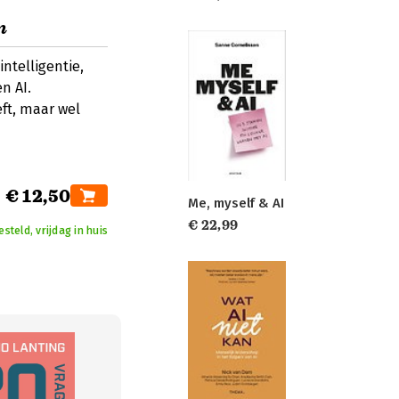
n
ntelligentie,
n AI.
ft, maar wel
€ 12,50
Me, myself & AI
€ 22,99
teld, vrijdag in huis