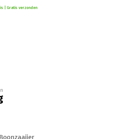
is | Gratis verzonden
en
g
 Boonzaaijer