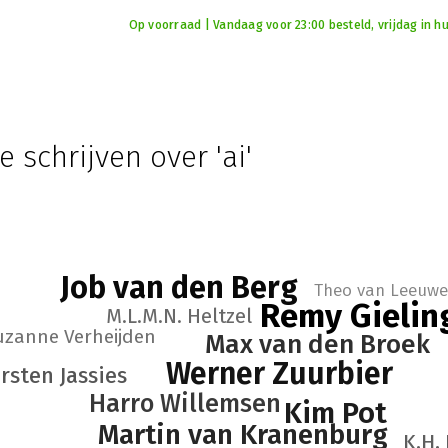
Op voorraad | Vandaag voor 23:00 besteld, vrijdag in hu
e schrijven over 'ai'
Job van den Berg
Theo van Leeuw
Remy Gielin
M.L.M.N. Heltzel
uzanne Verheijden
Max van den Broek
Werner Zuurbier
irsten Jassies
Harro Willemsen
Kim Pot
Martin van Kranenburg
K.H.