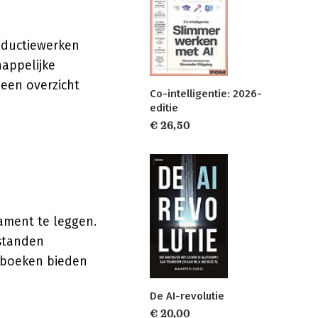
oductiewerken
happelijke
 een overzicht
Co-intelligentie: 2026-
editie
€ 26,50
dament te leggen.
rstanden
e boeken bieden
De AI-revolutie
€ 20,00