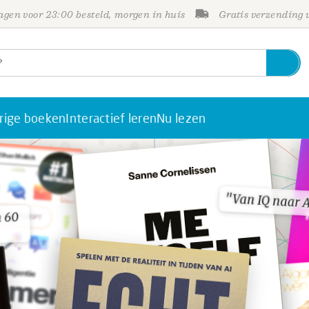
gen voor 23:00 besteld, morgen in huis
Gratis verzending
rige boeken
Interactief leren
Nu lezen
"Van IQ naar A
"Van IQ naar A
n 60
n 60