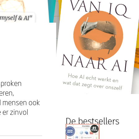
myself & AI"
myself & AI"
esproken
eren,
el mensen ook
 er zinvol
De bestsellers