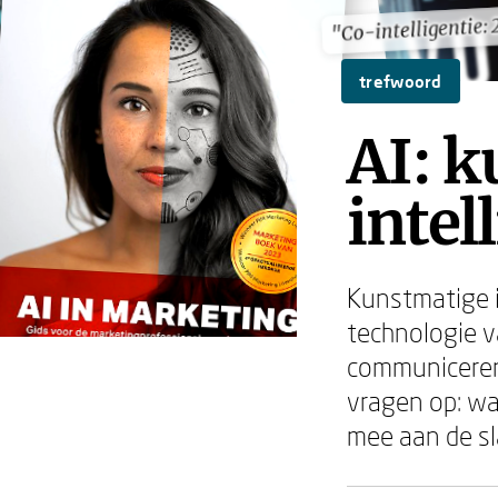
"Co-intelligentie:
"Co-intelligentie:
trefwoord
AI: 
intel
Kunstmatige i
technologie v
communiceren 
vragen op: wa
mee aan de s