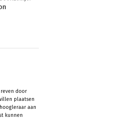
on
chreven door
illen plaatsen
 hoogleraar aan
st kunnen