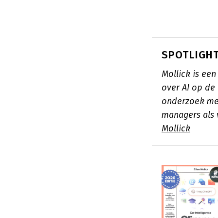
SPOTLIGHT:
Mollick is ee
over AI op de
onderzoek met
managers als 
Mollick