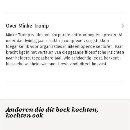
Over Minke Tromp
Minke Tromp is filosoof, corporate antropoloog en spreker. Al 
meer dan twintig jaar maakt zij complexe vraagstukken 
toegankelijk voor organisaties in uiteenlopende sectoren. Haar 
kracht ligt in het vertalen van diepgaande filosofische inzichten 
naar heldere, toepasbare taal. Wie aandachtig leest, herkent 
klassieke wijsheid; wie snel leest, vindt direct houvast.

Dit boek is ontstaan uit haar keynotes over AI en moreel 
leiderschap en pleit voor een herwaardering van het Griekse 
ideaal: samen nadenken als fundament voor gemeenschap en 
democratie. Juist bij een onderwerp dat zo snel verandert als 
AI, blijken de juiste vragen tijdloos en waardevoller dan welk 
antwoord ook.
Anderen die dit boek kochten,
kochten ook