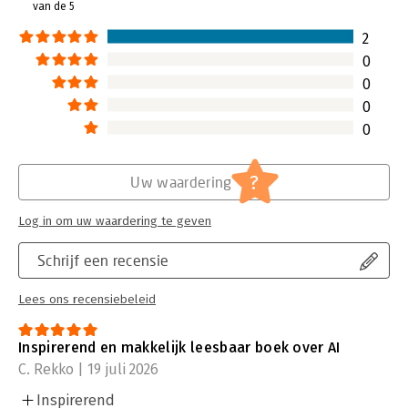
van de 5
Lees verder
wat AI voor ons als mens betekent, maar blijven wel prettig
concreet. Een mooie combinatie van zwaar en lichtvoetig en
2
van blijvend en actueel.
’ - prof. dr. Bas Haring, Universiteit
0
Leiden
0
0
0
?
Uw waardering
Log in om uw waardering te geven
Schrijf een recensie
Lees ons recensiebeleid
Inspirerend en makkelijk leesbaar boek over AI
C. Rekko | 19 juli 2026
Inspirerend