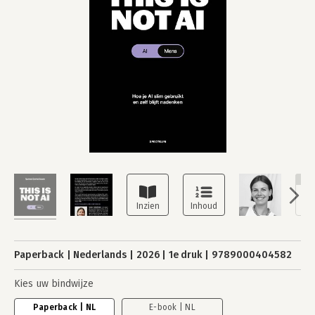
NI
Paperback
Nederlands
2026
1e druk
9789000404582
Kies uw bindwijze
Paperback | NL
E-book | NL