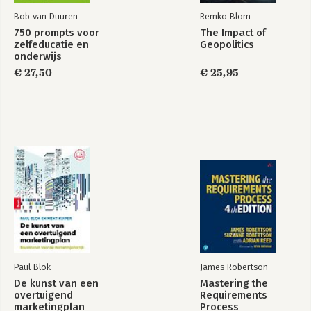
Bob van Duuren
Remko Blom
750 prompts voor
The Impact of
zelfeducatie en
Geopolitics
onderwijs
€ 27,50
€ 25,95
Me, myself & AI
Me, myself & AI -
English edition
Bekijk alle boeken
Paul Blok
James Robertson
De kunst van een
Mastering the
overtuigend
Requirements
marketingplan
Process