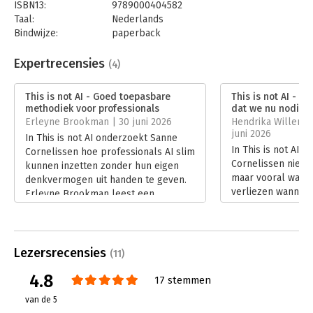
ISBN13:
9789000404582
Taal:
Nederlands
Bindwijze:
paperback
Aantal pagina's:
240
Uitgever:
Unieboek | Het Spectrum
Expertrecensies
(4)
Druk:
1
Verschijningsdatum:
30-4-2026
This is not AI - Goed toepasbare
This is not AI - ‘P
methodiek voor professionals
dat we nu nodig 
Hoofdrubriek:
Algemeen management
Erleyne Brookman | 30 juni 2026
Hendrika Willemse
juni 2026
In This is not AI onderzoekt Sanne
In This is not AI 
Cornelissen hoe professionals AI slim
Cornelissen niet z
kunnen inzetten zonder hun eigen
maar vooral wat 
denkvermogen uit handen te geven.
verliezen wanneer
Erleyne Brookman leest een
steeds meer denk
toegankelijk en praktisch boek dat
Recensent Hendri
voorbij de hype kijkt en laat zien hoe
Vreugdenhil waar
mens en AI elkaar kunnen versterken
toegankelijke stij
zonder de menselijke maat te
Lezersrecensies
(11)
reflecties en de p
verliezen.
handvatten. Het re
4.8
Lees verder
17 stemmen
actueel boek dat 
van de 5
kritisch te blijve