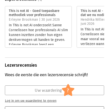
Aantal pagina's:
240
Uitgever:
Spectrum
This is not AI - Goed toepasbare
This is not AI - ‘P
Verschijningsdatum:
30-4-2026
methodiek voor professionals
dat we nu nodig 
Erleyne Brookman | 30 juni 2026
Hendrika Willemse
Hoofdrubriek:
Algemeen management
,
Psychologie
juni 2026
In This is not AI onderzoekt Sanne
In This is not AI 
Cornelissen hoe professionals AI slim
Cornelissen niet z
kunnen inzetten zonder hun eigen
maar vooral wat 
denkvermogen uit handen te geven.
verliezen wanneer
Erleyne Brookman leest een
steeds meer denk
toegankelijk en praktisch boek dat
Recensent Hendri
voorbij de hype kijkt en laat zien hoe
Vreugdenhil waar
mens en AI elkaar kunnen versterken
toegankelijke stij
zonder de menselijke maat te
Lezersrecensies
reflecties en de p
verliezen.
handvatten. Het re
Lees verder
Wees de eerste die een lezersrecensie schrijft!
actueel boek dat 
kritisch te blijve
wereld vol slimme
?
Uw waardering
Lees verder
Log in om uw waardering te geven