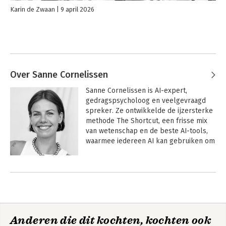
Karin de Zwaan
9 april 2026
Over Sanne Cornelissen
Sanne Cornelissen is AI-expert, 
gedragspsycholoog en veelgevraagd 
spreker. Ze ontwikkelde de ijzersterke 
methode The Shortcut, een frisse mix 
van wetenschap en de beste AI-tools, 
waarmee iedereen AI kan gebruiken om 
efficiënter en met meer plezier te 
werken.

Andere boeken door Sanne
Cornelissen
Zo helpt ze organisaties als Samsung, 
het Ministerie van Defensie en Uber in 
beweging te krijgen, met praktische en 
direct toepasbare oplossingen. Haar 
Anderen die dit kochten, kochten ook
workshops en talks zijn interactief, 