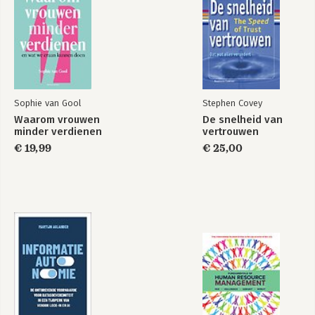
Me, myself & AI
Me, myself & AI
Bekijk alle boeken
Sophie van Gool
Stephen Covey
Waarom vrouwen
De snelheid van
minder verdienen
vertrouwen
€ 19,99
€ 25,00