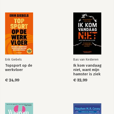
enthousiast en gericht op 
gedragsverandering.

Met The Shortcut maakt Sanne werk 
slimmer en effectiever, zodat mensen 
meer tijd overhouden voor wat echt 
belangrijk is. Zoals ze zelf zegt: 
Slimmer werken, om leuker te leven.
This is not AI
Me, myself & AI
Erik Giebels
Bas van Kesteren
Topsport op de
Ik kom vandaag
werkvloer
niet, want mijn
hamster is ziek
€ 24,99
€ 32,99