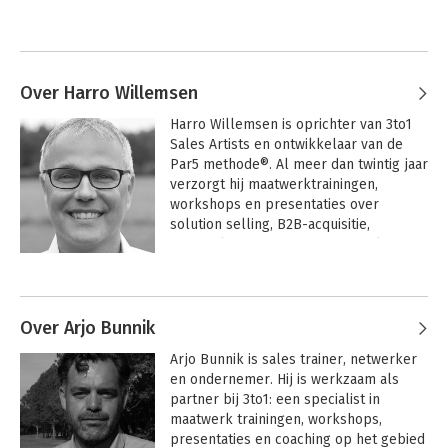
Over Harro Willemsen
Harro Willemsen is oprichter van 3to1 
Sales Artists en ontwikkelaar van de 
Par5 methode®. Al meer dan twintig jaar 
verzorgt hij maatwerktrainingen, 
workshops en presentaties over 
solution selling, B2B-acquisitie, 
thoughtleadership en AI. Hij werkte 
voor meer dan 300 organisaties en 
Andere boeken door Harro
trainde en coachte duizenden 
Willemsen
professionals.

Over Arjo Bunnik
Als vernieuwer van het salesvak loopt 
Arjo Bunnik is sales trainer, netwerker 
hij voorop in de integratie van nieuwe 
en ondernemer. Hij is werkzaam als 
technologieën en technieken. Naast 
partner bij 3to1: een specialist in 
twee bestsellers over sales en 
maatwerk trainingen, workshops, 
business development schreef hij 
presentaties en coaching op het gebied 
honderden artikelen, columns en 