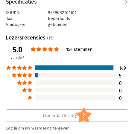
AVG en acquisitie; Maxim Spek is directeur van prospex en gaat
Specificaties
dieper in op contentmarketing; Vianne Scharloo, socialmedia-
ISBN13:
9789082764611
expert, deelt haar kennis over het zakelijk inzetten van
Taal:
Nederlands
Facebook en Instagram en tot slot Corinne Keijzer van Digital
Bindwijze:
gebonden
Moves, zij legt uit hoe LinkedIn en Sales navigator effectiever
Aantal pagina's:
192
ingezet kunnen worden.
Uitgever:
3to1
Lezersrecensies
(15)
Druk:
2
5.0
Verschijningsdatum:
1-3-2019
154 stemmen
van de 5
Hoofdrubriek:
Reclame en verkoop
149
5
0
0
0
?
Uw waardering
Log in om uw waardering te geven