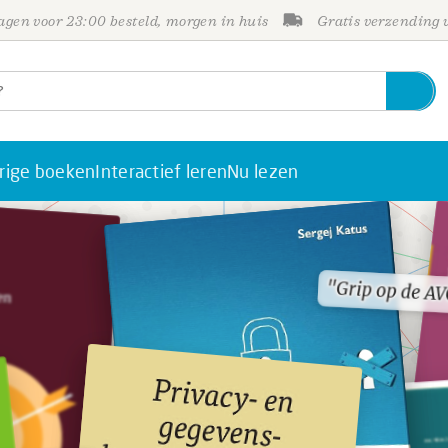
gen voor 23:00 besteld, morgen in huis
Gratis verzending
rige boeken
Interactief leren
Nu lezen
"Grip op de A
"Grip op de A