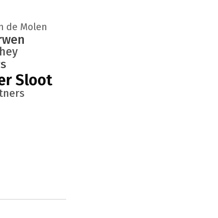
n de Molen
erwen
rhey
rs
er Sloot
tners