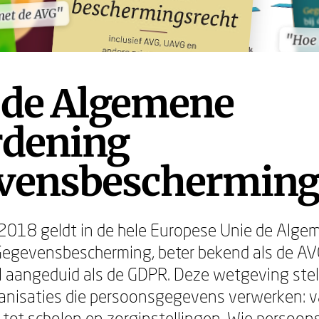
met de AVG"
met de AVG"
"Hoe 
"Hoe 
 de Algemene
rdening
vensbeschermin
2018 geldt in de hele Europese Unie de Alge
Gegevensbescherming, beter bekend als de A
l aangeduid als de GDPR. Deze wetgeving stel
anisaties die persoonsgegevens verwerken: v
tot scholen en zorginstellingen. Wie persoo