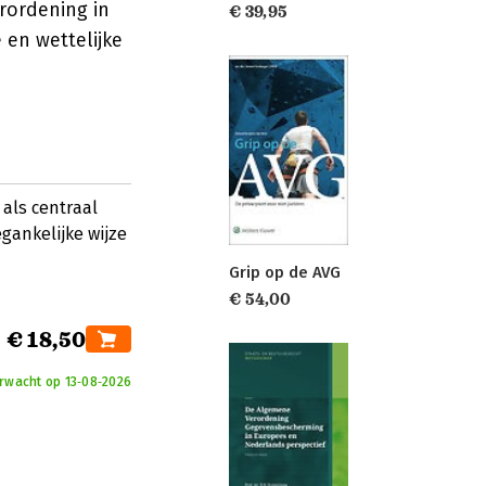
erordening in
€ 39,95
e en wettelijke
 als centraal
egankelijke wijze
Grip op de AVG
€ 54,00
€ 18,50
rwacht op 13‑08‑2026