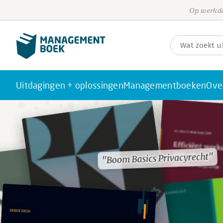
Op werkda
Uitdagingen + oplossingen
Managementboeken
Ove
"Boom Basics Privacyrecht"
"Boom Basics Privacyrecht"