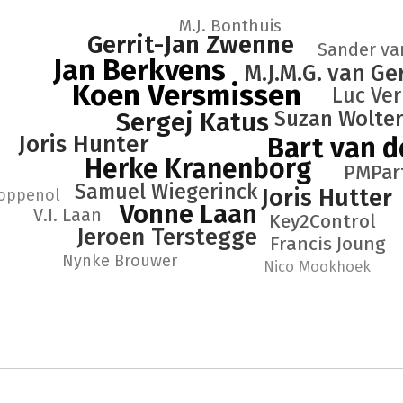
M.J. Bonthuis
Gerrit-Jan Zwenne
Sander va
Jan Berkvens
M.J.M.G. van G
Koen Versmissen
Luc Ve
Suzan Wolte
Sergej Katus
Joris Hunter
Bart van d
Herke Kranenborg
PMPar
Samuel Wiegerinck
Joris Hutter
Koppenol
Vonne Laan
V.I. Laan
Key2Control
Jeroen Terstegge
Francis Joung
Nynke Brouwer
Nico Mookhoek