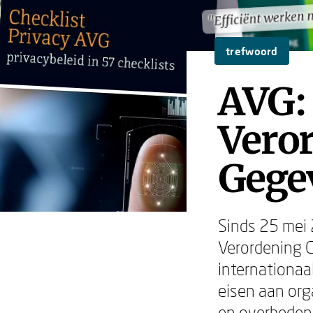
"Efficiënt werken 
"Efficiënt werken 
trefwoord
AVG:
Vero
Gege
Sinds 25 mei 
Verordening 
internationaa
eisen aan org
en overheden 