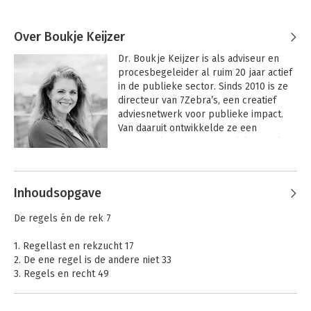
Over Boukje Keijzer
Dr. Boukje Keijzer is als adviseur en 
procesbegeleider al ruim 20 jaar actief 
in de publieke sector. Sinds 2010 is ze 
directeur van 7Zebra’s, een creatief 
adviesnetwerk voor publieke impact. 
Van daaruit ontwikkelde ze een 
methodiek om meer mogelijk te maken 
door de rek in de regels te vinden. 

Andere boeken door Boukje Keijzer
Inmiddels is Boukje een veelgevraagd 
Inhoudsopgave
spreker over dit onderwerp en heeft ze 
tientallen organisaties geholpen bij het 
De regels én de rek 7
vinden van ruimte in de regels. Met de 
Ontregelbus trekt ze al jaren door het 
1. Regellast en rekzucht 17
land om organisaties te helpen met 
2. De ene regel is de andere niet 33
ontregelen. Van oorsprong is Boukje 
3. Regels en recht 49
communicatiewetenschapper en 
4. Redenen om te regelen 63
(gepromoveerd) sociaal psycholoog.
5. Waar een wil is, is een weg 85