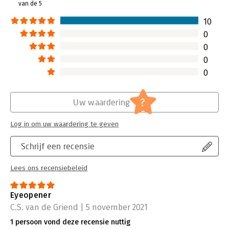
van de 5
aan de toeslagenaffaire voor
kinderopvang.
10
Lees verder
0
0
0
0
?
Uw waardering
Log in om uw waardering te geven
Schrijf een recensie
Lees ons recensiebeleid
Eyeopener
C.S. van de Griend | 5 november 2021
1 persoon vond deze recensie nuttig