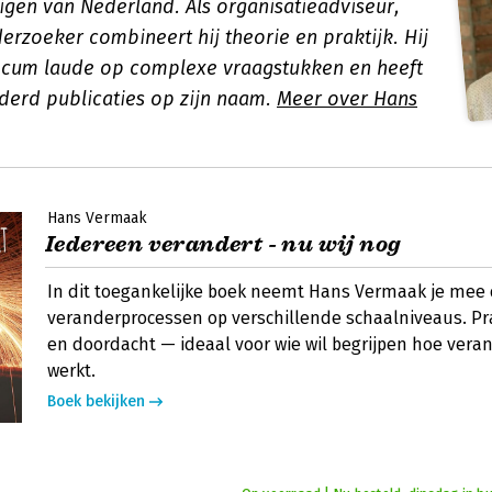
gen van Nederland. Als organisatieadviseur,
erzoeker combineert hij theorie en praktijk. Hij
cum laude op complexe vraagstukken en heeft
erd publicaties op zijn naam.
Meer over Hans
Hans Vermaak
Iedereen verandert - nu wij nog
In dit toegankelijke boek neemt Hans Vermaak je mee
veranderprocessen op verschillende schaalniveaus. Pra
en doordacht — ideaal voor wie wil begrijpen hoe vera
werkt.
Boek bekijken