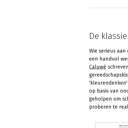
De klassi
Wie serieus aan 
een handvol we
Caluwé
schreve
gereedschapskis
'kleurendenken'
op basis van on
geholpen om sche
proberen te real