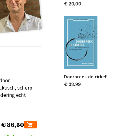
€ 20,00
Doorbreek de cirkel!
 door
€ 23,99
ktisch, scherp
ndering echt
€ 36,50