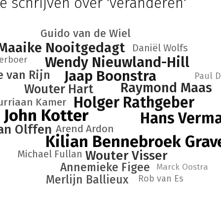
e schrijven over 'veranderen'
Guido van de Wiel
Maaike Nooitgedagt
Daniël Wolfs
kerboer
Wendy Nieuwland-Hill
Jaap Boonstra
e van Rijn
Paul D
Raymond Maas
Wouter Hart
Holger Rathgeber
urriaan Kamer
John Kotter
Hans Verm
n Olffen
Arend Ardon
Kilian Bennebroek Grav
Michael Fullan
Wouter Visser
Annemieke Figee
Marck Oostra
Merlijn Ballieux
Rob van Es