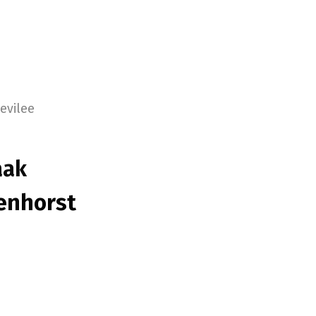
evilee
aak
enhorst