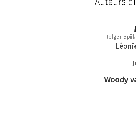
Auteurs di
Jelger Spij
Léoni
J
Woody va