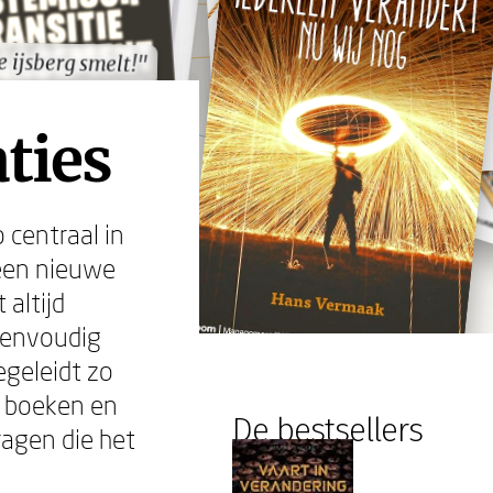
 ijsberg smelt!"
 ijsberg smelt!"
ties
 centraal in
 een nieuwe
 altijd
eenvoudig
egeleidt zo
e boeken en
De bestsellers
ragen die het