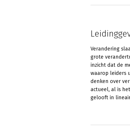
Leidingge
Verandering slaa
grote verandertr
inzicht dat de m
waarop leiders u
denken over ver
actueel, al is h
gelooft in linea