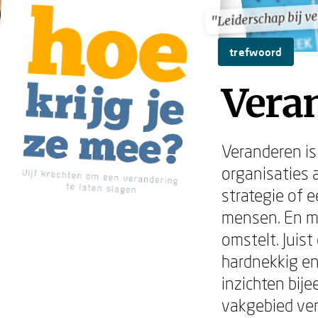
"Leiderschap bij v
"Leiderschap bij v
trefwoord
Veran
Veranderen is 
organisaties 
strategie of e
mensen. En m
omstelt. Juis
hardnekkig en
inzichten bij
vakgebied ver