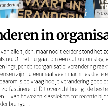
erandering"
erandering"
"Onze
"Onze
deren in organisa
van alle tijden, maar nooit eerder stond het zo
als nu. Of het nu gaat om een cultuuromslag,
en ingrijpende reorganisatie: verandering raakt
ensen zijn nu eenmaal geen machines die je 
t daarom is de vraag hoe je verandering goed b
 zo fascinerend. Dit overzicht brengt de best
een — van bewezen klassiekers tot recente bijd
der brengen.