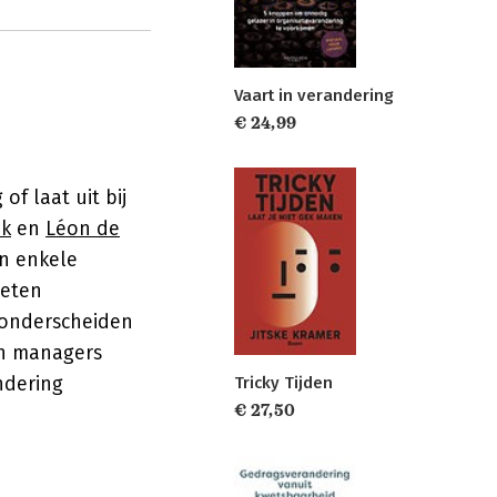
Vaart in verandering
€ 24,99
of laat uit bij
ak
en
Léon de
n enkele
heten
 onderscheiden
en managers
ndering
Tricky Tijden
€ 27,50