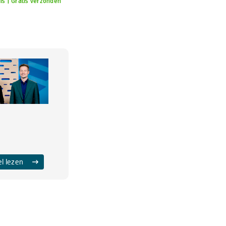
is | Gratis verzonden
el lezen