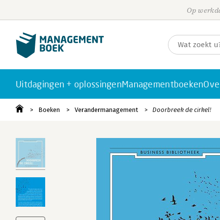
Op werkda
Uitdagingen + oplossingen
Managementboeken
Ove
Boeken
Verandermanagement
Doorbreek de cirkel!