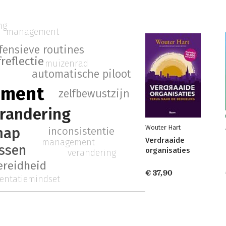
ng
management
fensieve routines
freflectie
muizenrad
automatische piloot
ement
zelfbewustzijn
erandering
Wouter Hart
hap
inconsistentie
Verdraaide
management
essen
organisaties
verandering
ereidheid
€ 37,90
entatiemindset