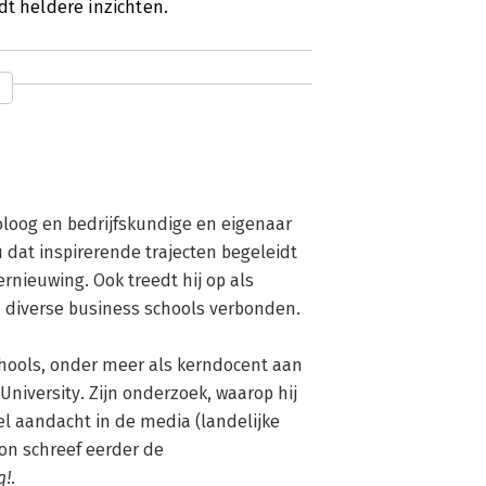
dt heldere inzichten.
oloog en bedrijfskundige en eigenaar 
dat inspirerende trajecten begeleidt 
rnieuwing. Ook treedt hij op als 
n diverse business schools verbonden.

chools, onder meer als kerndocent aan 
iversity. Zijn onderzoek, waarop hij 
 aandacht in de media (landelijke 
n schreef eerder de 
g!
.