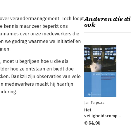
Anderen die di
 over verandermanagement. Toch loopt
ook
ze kennis maar zeer beperkt ons
aannames over onze medewerkers die
n we gedrag waarmee we initiatief en
jnen.
, moet u begrijpen hoe u die als
lder hoe ze ontstaan en biedt doe-
ken. Dankzij zijn observaties van vele
 medewerkers maakt hij haarfijn
andering.
Jan Terpstra
Het
veiligheidscomplex
€ 54,95