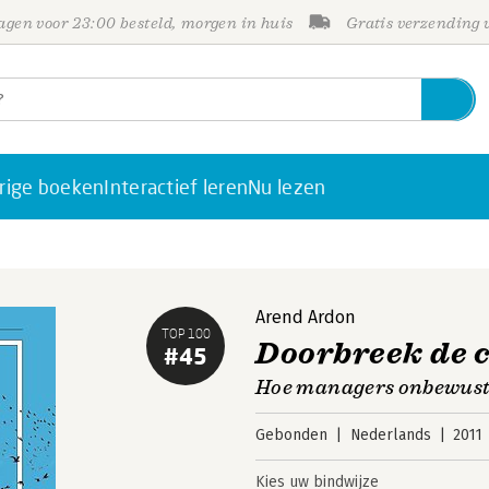
gen voor 23:00 besteld, morgen in huis
Gratis verzending
rige boeken
Interactief leren
Nu lezen
Arend Ardon
TOP 100
Doorbreek de c
#45
Hoe managers onbewust
Gebonden
Nederlands
2011
Kies uw bindwijze