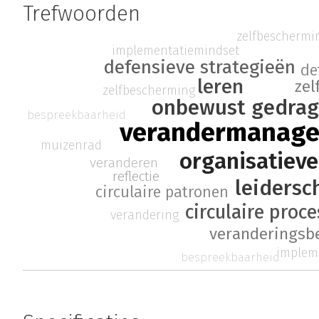
Trefwoorden
zelfbeschermi
implementatiemindset
defensieve strategieën
de
leren
zel
zelfbescherming
onbewust gedrag
bespreekbaarheid
verandermanag
muizenrad
organisatiev
veranderen
reflectie
leidersc
circulaire patronen
circulaire proc
verandering
veranderingsb
implem
bespreekbaarheid