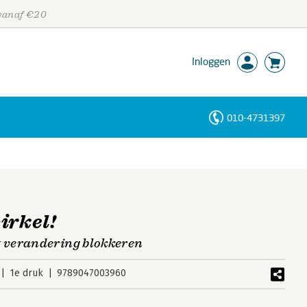
 vanaf €20
Inloggen
010-4731397
Personen
Trefwoorden
irkel!
 verandering blokkeren
1e druk
9789047003960