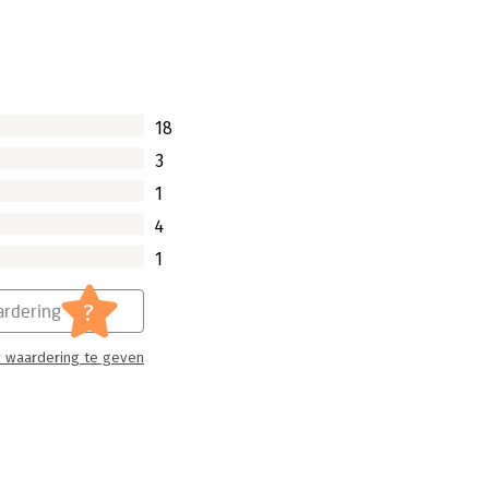
18
3
1
4
1
?
rdering
 waardering te geven