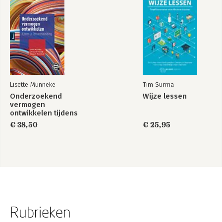
Lisette Munneke
Tim Surma
Onderzoekend
Wijze lessen
vermogen
ontwikkelen tijdens
je lerarenopleiding
€ 38,50
€ 25,95
Rubrieken