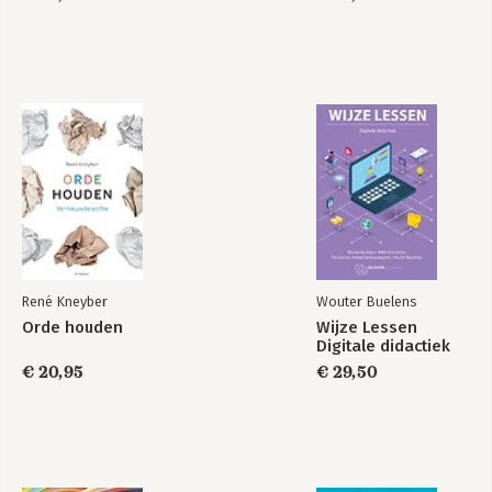
Competentiegerichte
Docent!
kennisontwikkeling
Bekijk alle boeken
René Kneyber
Wouter Buelens
Orde houden
Wijze Lessen
Digitale didactiek
€ 20,95
€ 29,50