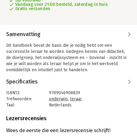
Op voorraad
Vandaag voor 21:00 besteld, zaterdag in huis
Gratis verzonden
Samenvatting
Dit handboek bevat de basis die je nodig hebt om een
succesvolle leraar te worden. Gedegen kennis van didactiek,
de doelgroep, het onderwijssysteem en – bovenal - inzicht in
wie je wilt worden als leraar helpt je om in het werkveld
onmiddellijk en intuïtief juist te handelen.
Dit boek bestaat uit dertien hoofdstukken, verdeeld over vijf
Specificaties
delen.
Deel A gaat in op de rol die jij als leraar vervult
ISBN13:
9789046908839
Deel B bespreekt het werken met groepen.
Trefwoorden:
onderwijs
,
leraar
Deel C wordt het Nederlandse onderwijssysteem besproken,
Taal:
Nederlands
en thema’s die te maken hebben met diversiteit.
Bindwijze:
paperback
Deel D gaat in op de vraag: hoe ontwikkel ik mezelf als leraar.
Aantal pagina's:
460
Lezersrecensies
Deel E, ten slotte, wordt aandacht besteed aan de
Uitgever:
Coutinho
verschillende opleidingen in het voortgezet en het
Druk:
4
Wees de eerste die een lezersrecensie schrijft!
beroepsonderwijs.
Verschijningsdatum:
26-3-2025