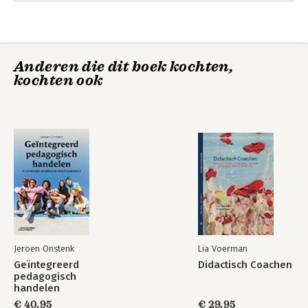
Andere boeken door René van
Kralingen
werkte hij als docent werktuigbouwkunde / mechanische 
techniek op de Streekschool Rijnmond Noord en op het VMBO 
van het doveninstituut  Effatha
Anderen die dit boek kochten,
kochten ook
Hbo-docenten in
Eerste hulp bij
beeld
didactische
ongelukken
Jeroen Onstenk
Lia Voerman
Geïntegreerd
Didactisch Coachen
pedagogisch
handelen
€ 40,95
€ 29,95