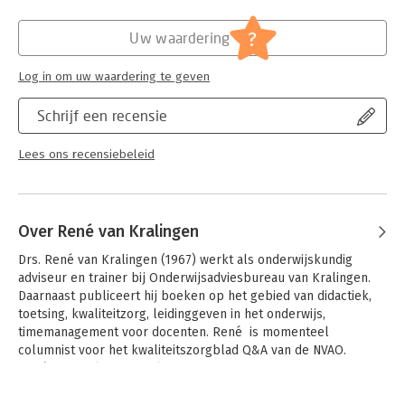
Deze nieuwe editie is uitgebreid met onderwerpen als
Hoofdrubriek:
Non-fictie informatief/professioneel
?
Uw waardering
formatief handelen, inclusief onderwijs, schurende
groepsgesprekken en diversiteit in de klas.
Handboek voor
Log in om uw waardering te geven
leraren
is een actueel, toegankelijk geschreven en praktisch
boek voor elke leraar (in opleiding) in het voortgezet
Schrijf een recensie
onderwijs en het beroepsonderwijs.
Lees ons recensiebeleid
Over René van Kralingen
Drs. René van Kralingen (1967) werkt als onderwijskundig 
adviseur en trainer bij Onderwijsadviesbureau van Kralingen. 
Daarnaast publiceert hij boeken op het gebied van didactiek, 
toetsing, kwaliteitzorg, leidinggeven in het onderwijs, 
timemanagement voor docenten. René  is momenteel 
columnist voor het kwaliteitszorgblad Q&A van de NVAO.  

René van Kralingen werkte hiervoor op het RISBO van de 
Erasmus Universiteit, de Vrije Universiteit en de Hogeschool 
Rotterdam als onderwijskundig opleidingsdocent. Daarvoor 