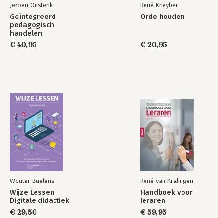
Bekijk alle boeken
Jeroen Onstenk
René Kneyber
Didactisch Coachen heeft hun hart omdat het docenten,
Geïntegreerd
Orde houden
leidinggevenden en begeleiders op allerlei plekken in het
pedagogisch
onderwijs een praktisch instrument in handen geeft waarmee
handelen
zij op systematische wijze lerenden kunnen coachen in hun
€ 40,95
€ 20,95
leerproces.
Wouter Buelens
René van Kralingen
Wijze Lessen
Handboek voor
Digitale didactiek
leraren
€ 29,50
€ 59,95