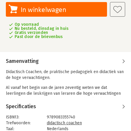
In winkelwagen
Op voorraad
Nu besteld, dinsdag in huis
Gratis verzonden
Past door de brievenbus
Samenvatting
Didactisch Coachen, de praktische pedagogiek en didactiek van
de hoge verwachtingen.
Al vanaf het begin van de jaren zeventig weten we dat
leerlingen die leskrijgen van leraren die hoge verwachtingen
van hen hebben, beter presteren dan andere leerlingen. Dan is
natuurlijk de vraag: hoe doe je dat, hoge verwachtingen
Specificaties
hebben van je leerlingen. Rosenthal en Jacobson (1968)
toonden aan wat voor gedrag leraren laten zien die vanuit
ISBN13:
9789083355740
‘hoge verwachtingen’ aan hun leerlingen lesgeven. Leraren die
Trefwoorden:
didactisch coachen
vanuit die attitude hun leerlingen begeleiden blijken veel
Taal:
Nederlands