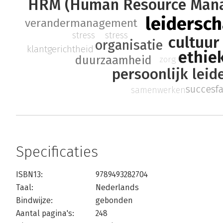
HRM (Human Resource Man
leidersc
verandermanagement
stress
stress
cultuur
organisatie
klantgerichtheid
ethie
duurzaamheid
zorg
persoonlijk leid
succesf
samenwerken
Specificaties
ISBN13:
9789493282704
Taal:
Nederlands
Bindwijze:
gebonden
Aantal pagina's:
248