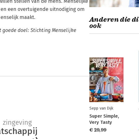
illen stellen van de mens. Menselijke
s en een overtuigende uitnodiging om
menselijk maakt.
Anderen die di
ook
t goede doel: Stichting Menselijke
Sepp van Dijk
Super Simple,
zingeving
Very Tasty
tschappij
€ 29,99