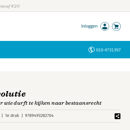
 vanaf €20
Inloggen
010-4731397
Personen
Trefwoorden
olutie
r wie durft te kijken naar bestaansrecht
1e druk
9789493282704