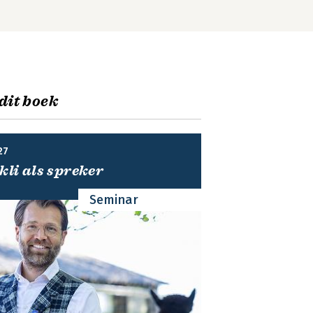
 dit boek
27
kli als spreker
Seminar