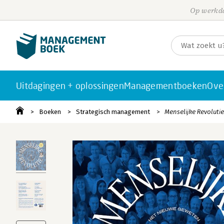
Op werkda
Uitdagingen + oplossingen
Managementboeken
Ove
Boeken
Strategisch management
Menselijke Revolutie