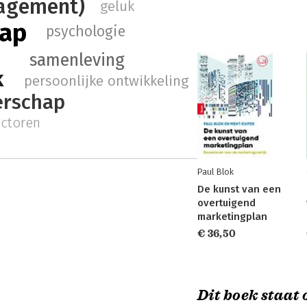
agement)
geluk
hap
psychologie
samenleving
k
persoonlijke ontwikkeling
erschap
actoren
Paul Blok
De kunst van een
overtuigend
marketingplan
€ 36,50
Dit boek staat o