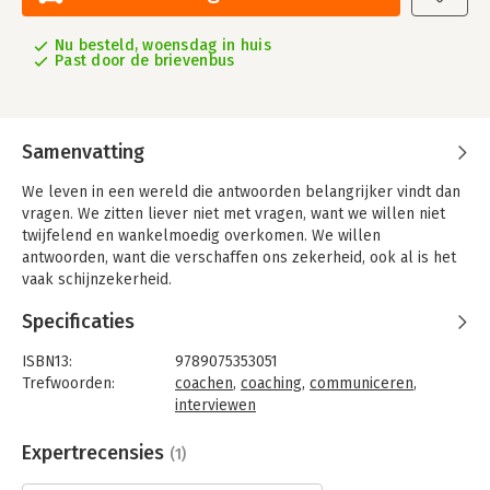
Nu besteld, woensdag in huis
Past door de brievenbus
Samenvatting
We leven in een wereld die antwoorden belangrijker vindt dan
vragen. We zitten liever niet met vragen, want we willen niet
twijfelend en wankelmoedig overkomen. We willen
antwoorden, want die verschaffen ons zekerheid, ook al is het
vaak schijnzekerheid.
Antwoorden zetten een punt, sluiten processen af, beëindigen
Specificaties
acties en zetten de zaak stil. Vragen, daarentegen, richten de
aandacht, mobiliseren energie, zetten aan tot actie en brengen
ISBN13:
9789075353051
de zaak in beweging.
Trefwoorden:
coachen
,
coaching
,
communiceren
,
interviewen
Om processen van zelfsturing te bevorderen is de kunst van
Taal:
Nederlands
het vragen stellen wel de belangrijkste vaardigheid voor een
Bindwijze:
paperback
Expertrecensies
(1)
coach. Meestal stellen de medewerkers de vragen en geven
Aantal pagina's:
138
de managers de antwoorden. Bij coaching zijn die rollen echter