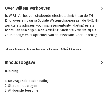
Over Willem Verhoeven
Ir. W.F.J. Verhoeven studeerde electrotechniek aan de TH 
Eindhoven en daarna Sociale Wetenschappen aan de UvG. Hij 
werkte als adviseur voor managementontwikkeling en als 
hoofd van een organisatie-afdeling. Sinds 1987 werkt hij als 
zelfstandige en is oprichter van de Associatie voor Coaching.
Andere boeken door Willem
Verhoeven
Inhoudsopgave
Inleiding
1. De vragende basishouding
2. Sturen met vragen
3. Al doende leert men
4. Bewustzijnsvergroting door vragenstellen
5. Ruimte voor verantwoordelijkheid
6. Tussen toekomstbeeld en realiteit