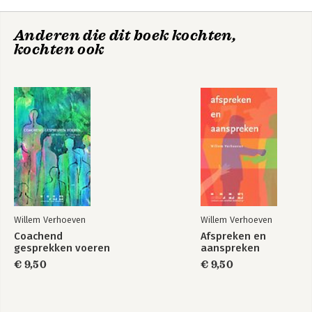
7. Optievragen en actievragen
8. Teamontwikkeling door vragen te stellen
Afspreken en
Dingen van mensen
Anderen die dit boek kochten,
aanspreken
9. De vragende houding bij veranderingen
gedaan krijgen
kochten ook
10. Valkuilen
Literatuur
Willem Verhoeven
Willem Verhoeven
Coachend
Afspreken en
Reflecteren en
De dynamiek van
gesprekken voeren
aanspreken
professionele
coaching
ontwikkeling
€ 9,50
€ 9,50