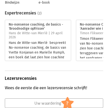
Bindwijze:
e-book
Beveiliging:
watermerk
Bestandsformaat:
epub
Expertrecensies
(2)
Aantal pagina's:
142
Uitgever:
Boom
No-nonsense coaching, de basics -
No-nonsense Coach
Druk:
1
‘Broodnodige opfrisser’
‘Aanrader wie imp
Verschijningsdatum:
29-1-2026
Hans de Witte-van Mierlé | 29 april
Timon Flikweert | 
2026
Timon Flikweert la
Hoofdrubriek:
Coaching en trainen
Hans de Witte-van Mierlé bespreekt
van No-nonsense C
No-nonsense coaching, de basics van
zien hoe coaching
Yvette Konjanan en Marielle Rumph,
teruggeven van re
een boek dat laat zien hoe coaching
het aandragen van
draait om eenvoudige maar
beschrijft hoe dit
doordachte keuzes. Hij bespreekt het
professionals hel
regiemodel, de basishouding en
gesprekken te vo
praktische structuur, en reflecteert
gedragsveranderin
Lezersrecensies
kritisch op wat werkt en waar het
Lees verder
boek volgens hem uit balans raakt.
Wees de eerste die een lezersrecensie schrijft!
Lees verder
?
Uw waardering