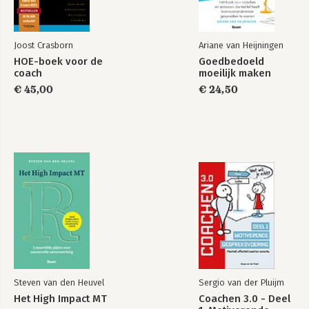
Joost Crasborn
Ariane van Heijningen
HOE-boek voor de
Goedbedoeld
coach
moeilijk maken
€ 45,00
€ 24,50
De bekendste
methodieken voor
no-nonsense
coachen
Bekijk alle boeken
Steven van den Heuvel
Sergio van der Pluijm
Het High Impact MT
Coachen 3.0 - Deel