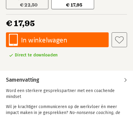
€ 22,50
€ 17,95
€ 17,95
In winkelwagen
Direct te downloaden
Samenvatting
Word een sterkere gesprekspartner met een coachende
mindset
Wil je krachtiger communiceren op de werkvloer én meer
impact maken in je gesprekken?
No-nonsense coaching, de
basics
laat zien hoe je met een coachende, mature houding
verdieping aanbrengt, anderen in beweging krijgt en tegelijk
zelf energie overhoudt.