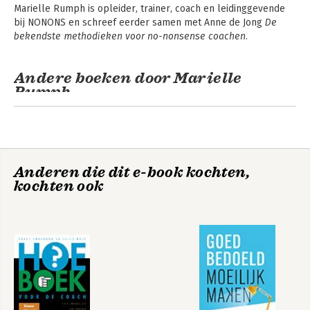
Marielle Rumph is opleider, trainer, coach en leidinggevende 
bij NONONS en schreef eerder samen met Anne de Jong 
De 
bekendste methodieken voor no-nonsense coachen
. 
Andere boeken door Marielle
Rumph
No-nonsense
coaching, de basics
Anderen die dit e-book kochten,
kochten ook
Bekijk alle boeken
No-nonsense
De bekendste
coaching, de basics
methodieken voor
no-nonsense
coachen