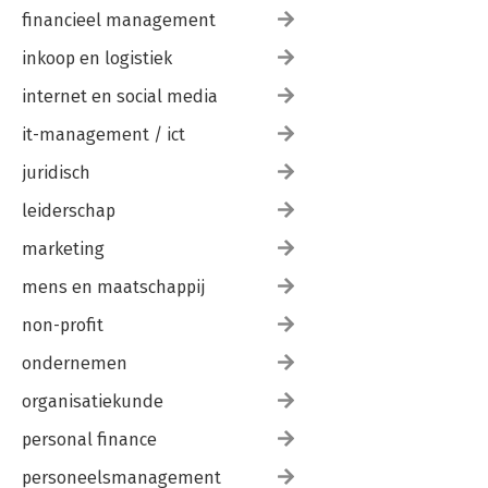
Breng het in praktijk – actiehoofdstuk 171
financieel management
Beginnen is het halve werk 171
Richt de organisatie goed in 173
inkoop en logistiek
Organiseer je eigen ontwikkeling 174
Hou de basis in je achterhoofd 176
internet en social media
Aan de slag! 178
it-management / ict
Dankwoord 179
juridisch
Overzicht interventies 181
Noten 183
leiderschap
marketing
mens en maatschappij
non-profit
ondernemen
organisatiekunde
personal finance
personeelsmanagement