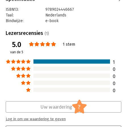
ISBN13:
9789024446667
Taal:
Nederlands
Bindwijze:
e-book
Beveiliging:
watermerk
Bestandsformaat:
epub
Lezersrecensies
(1)
Aantal pagina's:
176
5.0
Uitgever:
Boom
1 stem
Druk:
1
van de 5
Verschijningsdatum:
7-7-2022
1
Hoofdrubriek:
Algemeen management
0
0
0
0
?
Uw waardering
Log in om uw waardering te geven