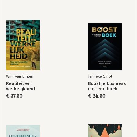
Dankjewel! 127
Noten 129
Bekijk alle boeken
Bronnen 131
Over de auteur 135
Wim van Dinten
Janneke Sinot
Realiteit en
Boost je business
werkelijkheid
met een boek
€ 37,50
€ 24,50