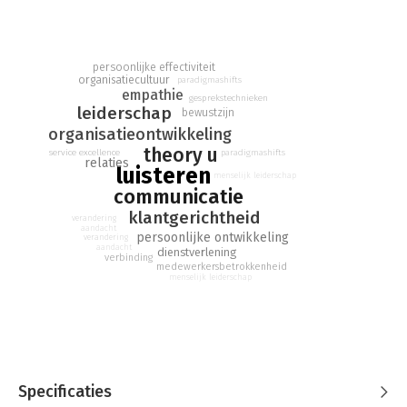
de meeste mensen van zichzelf dat ze best goede luisteraars
zijn, terwijl veel van hen het nooit echt goed hebben geleerd.
Je kunt gerust spreken van een luistercrisis.
Hoog tijd om luisteren te (her)waarderen. Luisteren is goud
persoonlijke effectiviteit
organisatiecultuur
paradigmashifts
schetst het belang en de uitdagingen van deze kunst, en maakt
empathie
gesprekstechnieken
duidelijk hoe je – aan de hand van de ontwikkelmethodiek
leiderschap
bewustzijn
Theory U – je luistervermogen kunt verbeteren.
organisatieontwikkeling
theory u
Ook organisaties moeten beter luisteren, naar klanten,
service excellence
paradigmashifts
relaties
luisteren
medewerkers en de samenleving. Aan de hand van
menselijk leiderschap
luisterprincipes en best practices biedt het boek een
communicatie
raamwerk om luisterend vermogen binnen jouw organisatie te
klantgerichtheid
verandering
ontwikkelen. Daarbij krijg je als professional concrete
aandacht
persoonlijke ontwikkeling
verandering
methoden en gesprekstechnieken aangereikt om effectiever te
aandacht
dienstverlening
verbinding
luisteren. Een belangrijk boek voor iedereen die relaties wil
medewerkersbetrokkenheid
verdiepen, verrijken en verduurzamen.
menselijk leiderschap
Specificaties