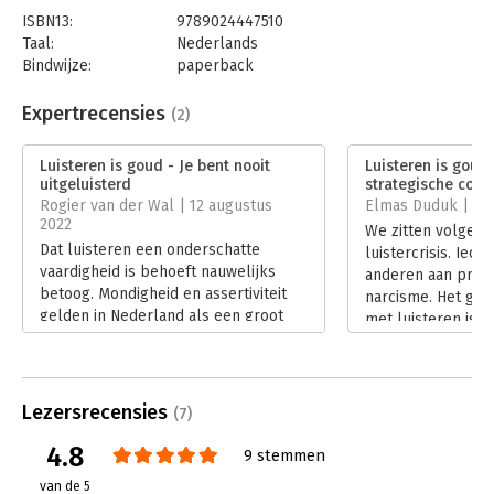
ISBN13:
9789024447510
Taal:
Nederlands
Bindwijze:
paperback
Aantal pagina's:
136
Uitgever:
Boom
Expertrecensies
(2)
Druk:
1
Verschijningsdatum:
21-2-2022
Luisteren is goud - Je bent nooit
Luisteren is goud 
uitgeluisterd
strategische comp
Hoofdrubriek:
Algemeen management
Rogier van der Wal | 12 augustus
Elmas Duduk | 4 
2022
We zitten volgens
Dat luisteren een onderschatte
luistercrisis. Iede
vaardigheid is behoeft nauwelijks
anderen aan prate
betoog. Mondigheid en assertiviteit
narcisme. Het gr
gelden in Nederland als een groot
met luisteren is d
goed, maar met alleen zenden kom
er geluisterd wordt
je er niet. En zoals Eric de Haan aan
luisteren gereduce
het begin van de inleiding van
mond houden totd
‘Luisteren is goud’ stelt: iedereen wil
met praten om ve
Lezersrecensies
(7)
gehoord worden.
gaan waar je zelf 
Lees verder
4.8
eigen verhaal’.
9 stemmen
Lees verder
van de 5