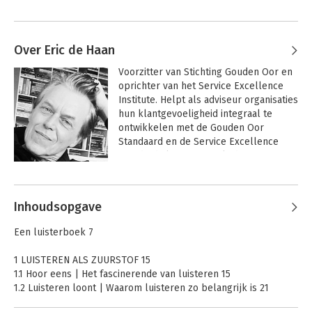
Over Eric de Haan
Voorzitter van Stichting Gouden Oor en 
oprichter van het Service Excellence 
Institute. Helpt als adviseur organisaties 
hun klantgevoeligheid integraal te 
ontwikkelen met de Gouden Oor 
Standaard en de Service Excellence 
Standard als referentiekaders. 
Publiceerde zeven boeken over 
Andere boeken door Eric de Haan
klantgevoeligheid en excellente 
dienstverlening.
Inhoudsopgave
Een luisterboek 7
1 LUISTEREN ALS ZUURSTOF 15
1.1 Hoor eens | Het fascinerende van luisteren 15
1.2 Luisteren loont | Waarom luisteren zo belangrijk is 21
1.3 Ontluisterend | Wat luisteren blokkeert 25