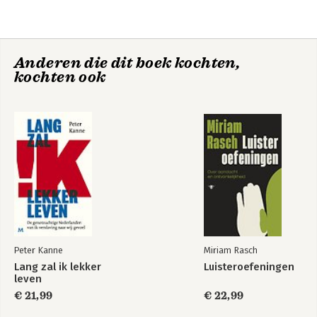
1.4 Luister liever | Principes om beter te luisteren 29
1.5 Verdiepend luisteren | Een luisterroute afgestemd op
Theory U 36
Excelleren in
Customer
Anderen die dit boek kochten,
2 LUISTEREN ORGANISEREN 47
service
Experience, van cult
kochten ook
2.1 Primo | Waarom organisaties (horen te) luisteren 47
naar cultuur
2.2 Paradigmashifts | Waarom organisaties steeds beter
moeten luisteren 56
2.3 Principes | Leidraad voor luisterend vermogen 70
2.4 Practices | Werken aan luisterend vermogen 74
2.5 Pad | Luisteren systemisch ontwikkelen 92
3 BETER LUISTEREN 105
3.1 Beter leren luisteren | Methoden en technieken 105
3.2 Dienstbaar luisteren | Luisterintelligentie inzetten ten
dienste van de ander 111
3.3 Gesprekken opluisteren | Gesprekken verdiepen volgens
Theory U 115
Peter Kanne
Miriam Rasch
3.4 Blijven luisteren | De U’s, een luistergym en een
Lang zal ik lekker
Luisteroefeningen
luisterbelofte 121
leven
Zeg dat nog eens?
Integraal
klachtenmanagement
€ 21,99
€ 22,99
Luisteren als roeping 125