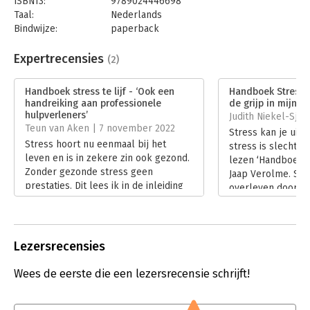
ISBN13:
9789024446698
aanpak voor hun cliënten.
Taal:
Nederlands
Bindwijze:
paperback
Aantal pagina's:
240
Uitgever:
Boom
Expertrecensies
(2)
Druk:
1
Verschijningsdatum:
27-1-2022
Handboek stress te lijf - ‘Ook een
Handboek Stress te
handreiking aan professionele
de grijp in mijn b
Hoofdrubriek:
Psychologie
hulpverleners’
Judith Niekel-Sjoe
Teun van Aken | 7 november 2022
Stress kan je uitp
Stress hoort nu eenmaal bij het
stress is slecht. 
leven en is in zekere zin ook gezond.
lezen ‘Handboek St
Zonder gezonde stress geen
Jaap Verolme. Stre
prestaties. Dit lees ik in de inleiding
overleven door je
van ‘Handboek stress te lijf’ van Jan
maken in crisissit
Jaap Verolme. Maar te veel stress is
ondersteunt wat je
dat allemaal niet. Dan ontstaat
vluchten, vechten 
ongezonde stress en tenslotte een
ons brein geeft va
Lezersrecensies
burn-out. ‘Handboek Stress te Lijf’
de druk van het (
gaat over het voorkomen van te veel
zelfs doen doorsl
Wees de eerste die een lezersrecensie schrijft!
stress en biedt ook een handreiking
lijf en geest ove
aan professionele hulpverleners.
raken.