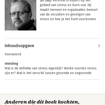
Jan Jaap Verolme is expert op het 
gebied van stress en burn-out. Hij 
maakt mensen en organisaties bewust 
van de oorzaken en gevolgen van 
stress en hoe je het kunt voorkomen. 

 Recent schreef hij samen met Wilmar 
Schaufeli de 'Burn-out Bubbel', het 
Andere boeken door Jan Jaap
eerste kritische overzichtswerk van 
Verolme
burn-out in Nederland.
Inhoudsopgave
Voorwoord
Inleiding
Wat is de definitie van stress eigenlijk? Welke soorten stress
zijn er? Wat is het verschil tussen gezonde en ongezonde
stress?
DEEL 1 – STRESS IN BEELD
1. Stress in je lijf
Anderen die dit boek kochten,
Stress is in principe gezond, het houdt je zelfs in leven. Wat
Handboek Stress te
De burn-out bubbel