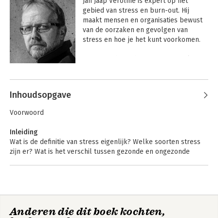
Jan Jaap Verolme is expert op het 
gebied van stress en burn-out. Hij 
maakt mensen en organisaties bewust 
van de oorzaken en gevolgen van 
stress en hoe je het kunt voorkomen. 

 Recent schreef hij samen met Wilmar 
Schaufeli de 'Burn-out Bubbel', het 
Andere boeken door Jan Jaap
eerste kritische overzichtswerk van 
Verolme
burn-out in Nederland.
Inhoudsopgave
Voorwoord
Inleiding
Wat is de definitie van stress eigenlijk? Welke soorten stress
zijn er? Wat is het verschil tussen gezonde en ongezonde
stress?
DEEL 1 – STRESS IN BEELD
1. Stress in je lijf
Anderen die dit boek kochten,
Stress is in principe gezond, het houdt je zelfs in leven. Wat
Handboek Stress te
De burn-out bubbel