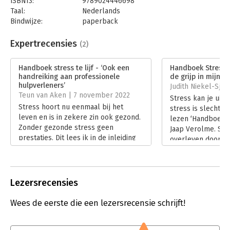
ISBN13:
9789024446698
aanpak voor hun cliënten.
Taal:
Nederlands
Bindwijze:
paperback
Aantal pagina's:
240
Uitgever:
Boom
Expertrecensies
(2)
Druk:
1
Verschijningsdatum:
27-1-2022
Handboek stress te lijf - ‘Ook een
Handboek Stress te
handreiking aan professionele
de grijp in mijn b
Hoofdrubriek:
Psychologie
hulpverleners’
Judith Niekel-Sjoe
Teun van Aken | 7 november 2022
Stress kan je uitp
Stress hoort nu eenmaal bij het
stress is slecht. 
leven en is in zekere zin ook gezond.
lezen ‘Handboek St
Zonder gezonde stress geen
Jaap Verolme. Stre
prestaties. Dit lees ik in de inleiding
overleven door je
van ‘Handboek stress te lijf’ van Jan
maken in crisissit
Jaap Verolme. Maar te veel stress is
ondersteunt wat je
dat allemaal niet. Dan ontstaat
vluchten, vechten 
ongezonde stress en tenslotte een
ons brein geeft va
Lezersrecensies
burn-out. ‘Handboek Stress te Lijf’
de druk van het (
gaat over het voorkomen van te veel
zelfs doen doorsl
Wees de eerste die een lezersrecensie schrijft!
stress en biedt ook een handreiking
lijf en geest ove
aan professionele hulpverleners.
raken.