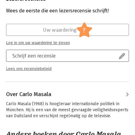
Druk:
1
Verschijningsdatum:
11-4-2025
Wees de eerste die een lezersrecensie schrijft!
Hoofdrubriek:
Mens en maatschappij
?
Uw waardering
Log in om uw waardering te geven
Schrijf een recensie
Lees ons recensiebeleid
Over Carlo Masala
Carlo Masala (1968) is hoogleraar internationale politiek in 
München. Hij is een van de meest gevraagde veiligheidsexperts 
van Duitsland en verschijnt regelmatig op de televisie.
Andere boeken door Carlo Masala