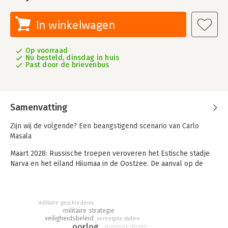
In winkelwagen
Op voorraad
Nu besteld, dinsdag in huis
Past door de brievenbus
Samenvatting
Zijn wij de volgende? Een beangstigend scenario van Carlo
Masala
Maart 2028: Russische troepen veroveren het Estische stadje
Narva en het eiland Hiiumaa in de Oostzee. De aanval op de
Baltische staten is begonnen. In de jaren na het einde van de
oorlog in Oekraïne heeft Europa zich niet goed genoeg
bewapend en ontbeert het cruciale militaire kracht. Rusland
militaire geschiedenis
gebruikt de inval van Estland als test.Hoe zal de NAVO
militaire strategie
reageren? Geldt Artikel 5 nog? En bestaat er een risico op een
veiligheidsbeleid
verenigde staten
kernoorlog?
oorlog
strategisch denken