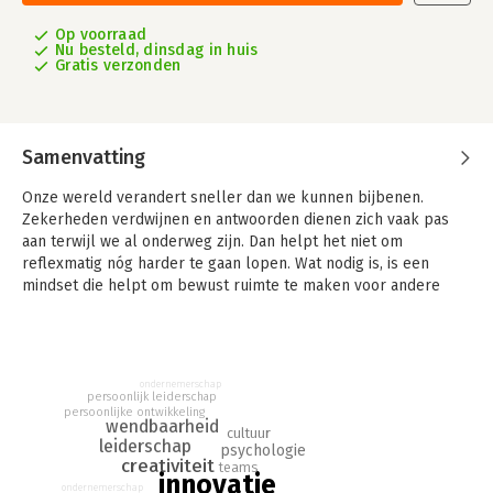
Op voorraad
Nu besteld, dinsdag in huis
Gratis verzonden
Samenvatting
Onze wereld verandert sneller dan we kunnen bijbenen.
Zekerheden verdwijnen en antwoorden dienen zich vaak pas
aan terwijl we al onderweg zijn. Dan helpt het niet om
reflexmatig nóg harder te gaan lopen. Wat nodig is, is een
mindset die helpt om bewust ruimte te maken voor andere
manieren van denken en doen. Kort gezegd: een
innovatiemindset.
Deze mindset is geen luxe voor creatievelingen of hippe start-
ondernemerschap
ups, maar essentieel om wendbaar te blijven in een wereld van
persoonlijk leiderschap
voortdurende verandering. Innovatiemindset legt, op basis van
persoonlijke ontwikkeling
wendbaarheid
wetenschappelijke expertise en praktijkervaring, bloot wat de
cultuur
leiderschap
psychologie
psychologische bouwstenen van deze mindset zijn en hoe je
creativiteit
teams
die ontwikkelt in mensen én systemen. Het laat zien hoe
innovatie
ondernemerschap