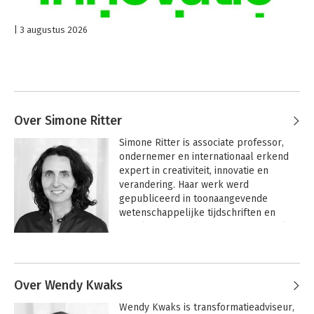
3 augustus 2026
Over Simone Ritter
Simone Ritter is associate professor, 
ondernemer en internationaal erkend 
expert in creativiteit, innovatie en 
verandering. Haar werk werd 
gepubliceerd in toonaangevende 
wetenschappelijke tijdschriften en 
wereldwijd uitgelicht door de BBC. Als 
keynote-spreker, 
boardroomsparringpartner en 
leiderschapscoach werkt Simone met 
organisaties die hun innovatiekracht 
Over Wendy Kwaks
willen vergroten en vastgelopen 
Wendy Kwaks is transformatieadviseur, 
patronen willen doorbreken. Daarnaast 