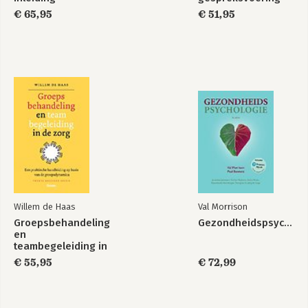
€ 65,95
€ 51,95
Willem de Haas
Val Morrison
Groepsbehandeling
Gezondheidspsychologie
en
teambegeleiding in
de zorg
€ 55,95
€ 72,99