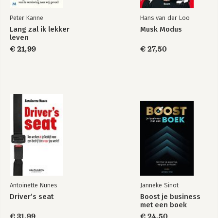
Bijlage 1 147
Bijlage 2 151
Peter Kanne
Hans van der Loo
Bijlage 3 155
Lang zal ik lekker
Musk Modus
leven
Inspiratiebronnen gebruikt in dit boek 157
€ 21,99
€ 27,50
Wat andere DGA/CEO’s vertellen 159
Antoinette Nunes
Janneke Sinot
Driver’s seat
Boost je business
met een boek
€ 31,99
€ 24,50