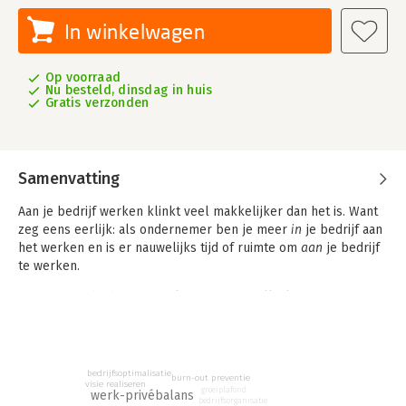
In winkelwagen
Op voorraad
Nu besteld, dinsdag in huis
Gratis verzonden
Samenvatting
Aan je bedrijf werken klinkt veel makkelijker dan het is. Want
zeg eens eerlijk: als ondernemer ben je meer
in
je bedrijf aan
het werken en is er nauwelijks tijd of ruimte om
aan
je bedrijf
te werken.
Naarmate je bedrijf groeit, loop je tegen allerlei uitdagingen
aan en als je niet oppast, ben je de hele dag brandjes aan het
blussen, mailtjes aan het beantwoorden en klanten aan het
helpen. Nu lukt het de meeste ondernemers nog wel de
uitvoerende taken te delegeren, maar het loslaten van de
bedrijfsoptimalisatie
burn-out preventie
visie realiseren
strategische managementtaken die op hun bord blijven liggen,
groeiplafond
werk-privébalans
bedrijfsorganisatie
is een stuk lastiger. Zou het niet fijn zijn als iemand het