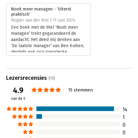
Verschijningsdatum:
17-11-2023
Nooit meer managen - ‘Uiterst
praktisch’
Hoofdrubriek:
Algemeen management
,
Strategisch
Rogier van der Wal | 11 juni 2024
management
Een boek met de titel ‘Nooit meer
managen’ trekt gegarandeerd de
aandacht. Het deed mij denken aan
‘De laatste manager’ van Ben Kuiken,
destijds ook zo’n ijzersterke,
prikkelende titel. Wat wil Angélique
Piternella ons vertellen? Dat je dat
managen ook aan een integrator kunt
overlaten, dat spaart tijd en geeft jou
Lezersrecensies
(11)
rust en ruimte om zelf weer volle
4.9
kracht vooruit te kunnen gaan.
15 stemmen
Lees verder
van de 5
14
1
0
0