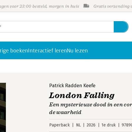
gen voor 23:00 besteld, morgen in huis
Gratis verzending
rige boeken
Interactief leren
Nu lezen
Patrick Radden Keefe
London Falling
Een mysterieuze dood in een cor
de waarheid
Paperback
NL
2026
1e druk
9789