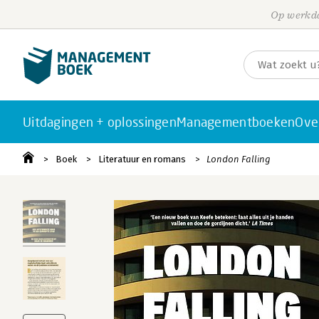
Op werkda
Uitdagingen + oplossingen
Managementboeken
Ove
Boek
Literatuur en romans
London Falling