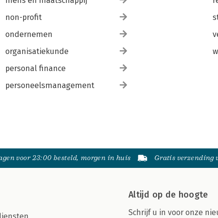
mens en maatschappij
r
non-profit
s
ondernemen
v
organisatiekunde
w
personal finance
personeelsmanagement
gen voor 23:00 besteld, morgen in huis
Gratis verzending
Altijd op de hoogte
Schrijf u in voor onze nie
diensten