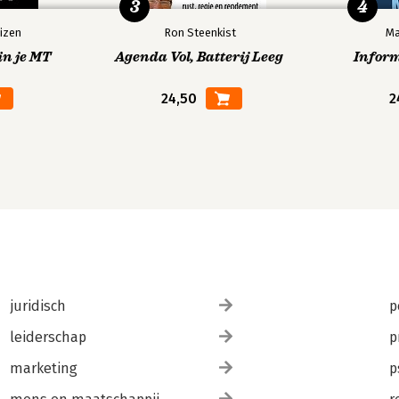
3
4
izen
Ron Steenkist
Ma
in je MT
Agenda Vol, Batterij Leeg
Infor
24,50
2
juridisch
p
leiderschap
p
marketing
p