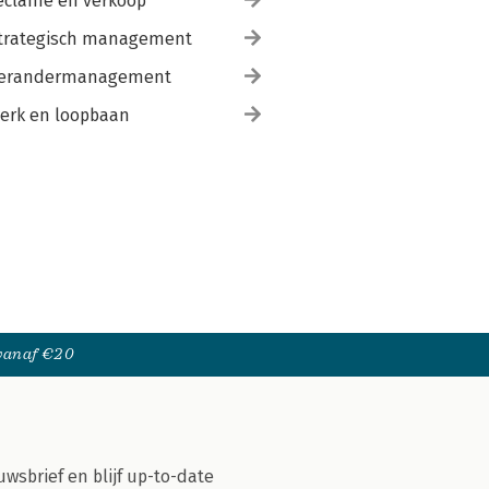
eclame en verkoop
trategisch management
erandermanagement
erk en loopbaan
 vanaf €20
uwsbrief en blijf up-to-date