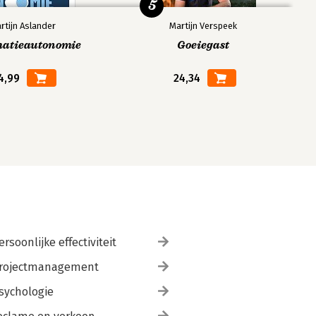
5
rtijn Aslander
Martijn Verspeek
matieautonomie
Goeiegast
4,99
24,34
ersoonlijke effectiviteit
rojectmanagement
sychologie