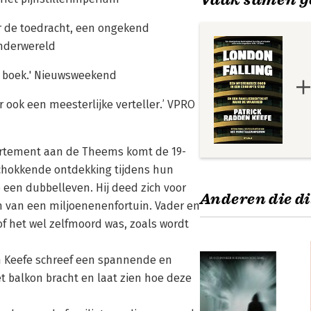
r de toedracht, een ongekend
nderwereld
en boek.' Nieuwsweekend
ar ook een meesterlijke verteller.’ VPRO
partement aan de Theems komt de 19-
 schokkende ontdekking tijdens hun
 een dubbelleven. Hij deed zich voor
Anderen die di
m van een miljoenenenfortuin. Vader en
f het wel zelfmoord was, zoals wordt
 Keefe schreef een spannende en
t balkon bracht en laat zien hoe deze