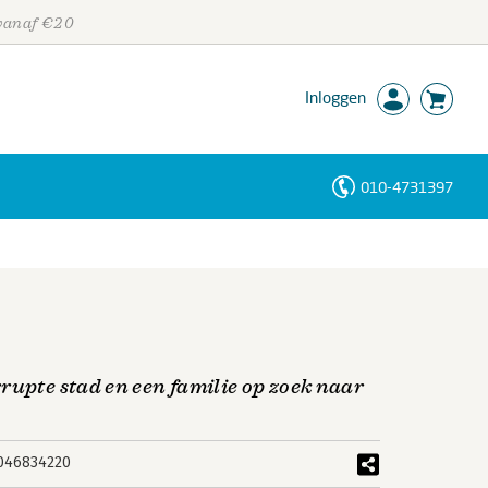
 vanaf €20
Inloggen
010-4731397
Personen
Trefwoorden
rupte stad en een familie op zoek naar
046834220