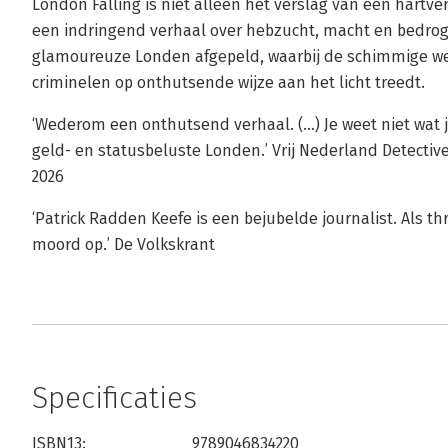
London Falling is niet alleen het verslag van een hartv
een indringend verhaal over hebzucht, macht en bedrog.
glamoureuze Londen afgepeld, waarbij de schimmige w
criminelen op onthutsende wijze aan het licht treedt.
‘Wederom een onthutsend verhaal. (…) Je weet niet wat je
geld- en statusbeluste Londen.’ Vrij Nederland Detective
2026
‘Patrick Radden Keefe is een bejubelde journalist. Als th
moord op.’ De Volkskrant
Specificaties
ISBN13:
9789046834220