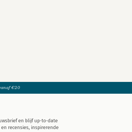
 vanaf €20
uwsbrief en blijf up-to-date
 en recensies, inspirerende