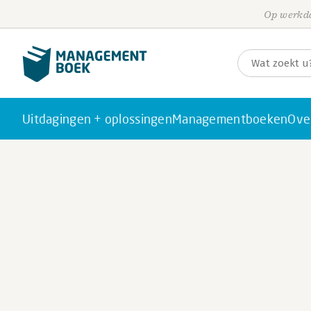
Op werkda
Uitdagingen + oplossingen
Managementboeken
Ove