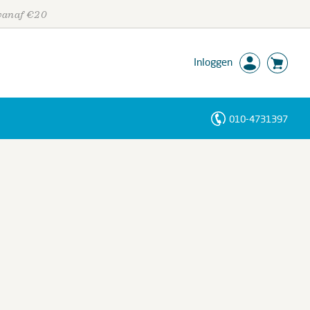
 vanaf €20
Inloggen
010-4731397
Personen
Trefwoorden