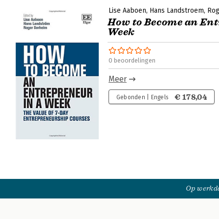
Lise Aaboen
Hans Landstroem
Rog
How to Become an Ent
Week
0 beoordelingen
Meer
€ 178,04
Gebonden | Engels
Op werkda