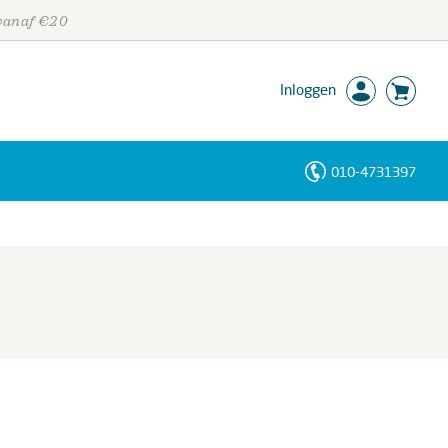
 vanaf €20
Inloggen
010-4731397
Personen
Trefwoorden