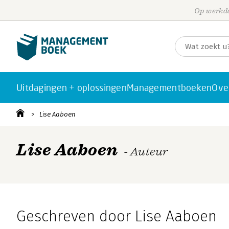
Op werkda
Uitdagingen + oplossingen
Managementboeken
Ove
Lise Aaboen
Lise Aaboen
- Auteur
Geschreven door Lise Aaboen