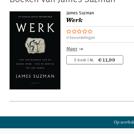
James Suzman
Werk
0 beoordelingen
Meer
€ 11,99
E-book | NL
Op werkda