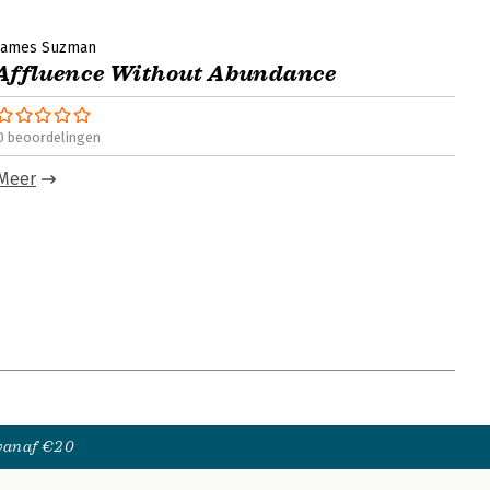
James Suzman
Affluence Without Abundance
0 beoordelingen
Meer
 vanaf €20