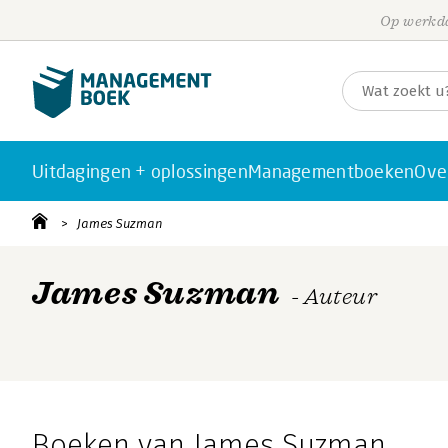
Op werkda
Uitdagingen + oplossingen
Managementboeken
Ove
James Suzman
James Suzman
- Auteur
Boeken van James Suzman