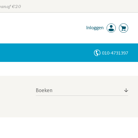
 vanaf €20
Inloggen
010-4731397
Personen
Trefwoorden
Boeken