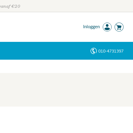
 vanaf €20
Inloggen
010-4731397
Personen
Trefwoorden