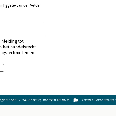
n Tiggele-van der Velde
inleiding tot
n het handelsrecht
lingstechnieken en
gen voor 23:00 besteld, morgen in huis
Gratis verzending