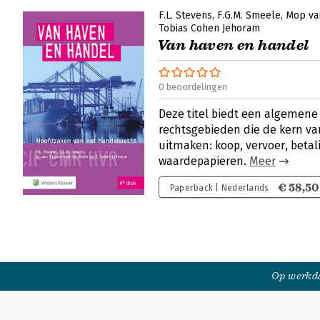
F.L. Stevens
F.G.M. Smeele
Mop va
Tobias Cohen Jehoram
Van haven en handel
0 beoordelingen
Deze titel biedt een algemene 
rechtsgebieden die de kern va
uitmaken: koop, vervoer, beta
waardepapieren.
Meer
€ 58,50
Paperback | Nederlands
Op werkda