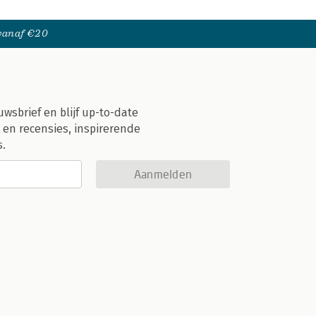
 vanaf €20
uwsbrief en blijf up-to-date
 en recensies, inspirerende
s.
Aanmelden