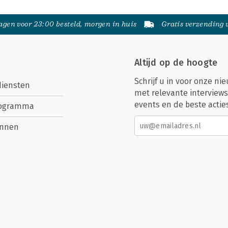
gen voor 23:00 besteld, morgen in huis
Gratis verzending
Altijd op de hoogte
Schrijf u in voor onze nie
diensten
met relevante interviews
events en de beste actie
rogramma
nnen