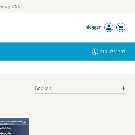
 vanaf €20
Inloggen
010-4731397
Personen
Trefwoorden
Boeken