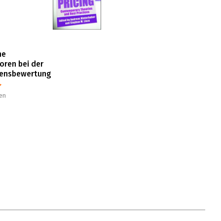
he
oren bei der
ensbewertung
en