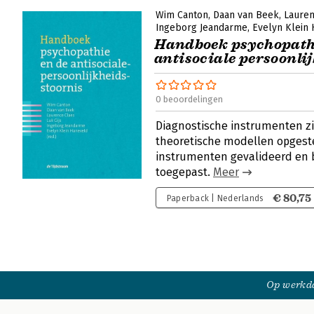
Wim Canton
Daan van Beek
Lauren
Ingeborg Jeandarme
Evelyn Klein
Handboek psychopathi
antisociale persoonli
0 beoordelingen
Diagnostische instrumenten zi
theoretische modellen opgeste
instrumenten gevalideerd en
toegepast.
Meer
€ 80,75
Paperback | Nederlands
Op werkda