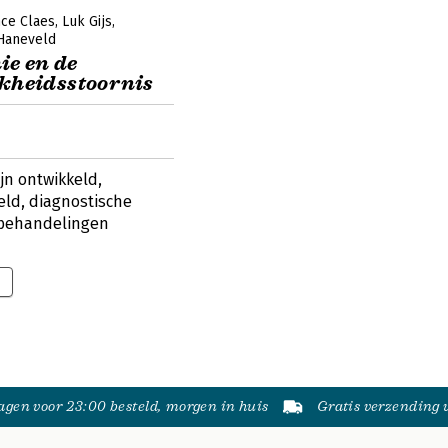
ce Claes
Luk Gijs
 Haneveld
e en de
jkheidsstoornis
jn ontwikkeld,
ld, diagnostische
 behandelingen
gen voor 23:00 besteld, morgen in huis
Gratis verzending