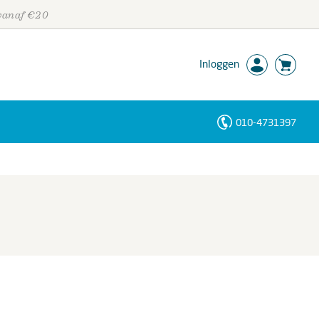
 vanaf €20
Inloggen
010-4731397
Personen
Trefwoorden