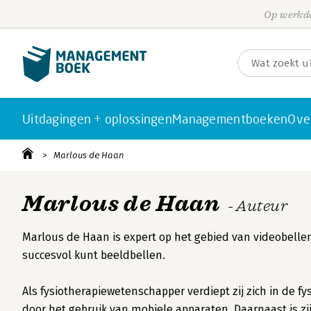
Op werkda
Uitdagingen + oplossingen
Managementboeken
Ove
Marlous de Haan
Marlous de Haan
- Auteur
Marlous de Haan is expert op het gebied van videobellen.
succesvol kunt beeldbellen.
Als fysiotherapiewetenschapper verdiept zij zich in de 
door het gebruik van mobiele apparaten. Daarnaast is zi