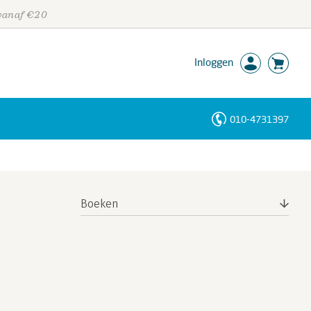
 vanaf €20
Inloggen
010-4731397
Personen
Trefwoorden
Boeken