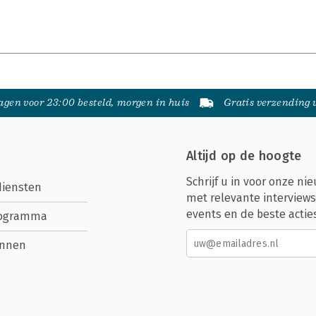
gen voor 23:00 besteld, morgen in huis
Gratis verzending
Altijd op de hoogte
Schrijf u in voor onze nie
diensten
met relevante interviews
events en de beste actie
rogramma
nnen