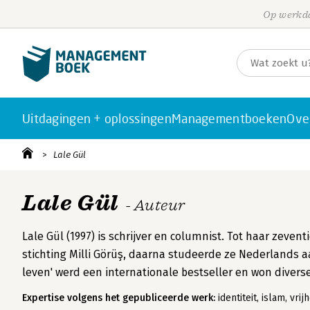
Op werkda
Uitdagingen + oplossingen
Managementboeken
Ove
Lale Gül
Lale Gül
- Auteur
Lale Gül (1997) is schrijver en columnist. Tot haar zeve
stichting Milli Görüş, daarna studeerde ze Nederlands 
leven' werd een internationale bestseller en won diverse
Expertise volgens het gepubliceerde werk:
identiteit, islam, vrij