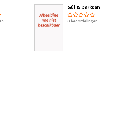
Gül & Derksen
en
0 beoordelingen