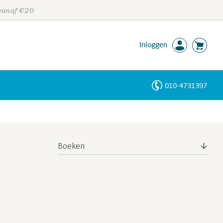
 vanaf €20
Inloggen
010-4731397
Personen
Trefwoorden
Boeken