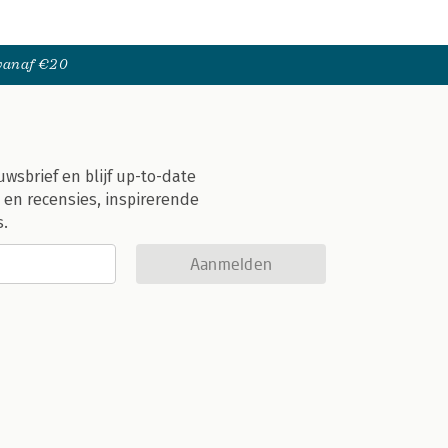
 vanaf €20
uwsbrief en blijf up-to-date
 en recensies, inspirerende
s.
Aanmelden