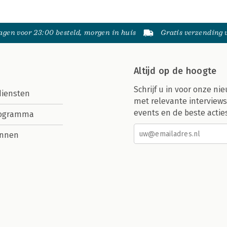
gen voor 23:00 besteld, morgen in huis
Gratis verzending
Altijd op de hoogte
Schrijf u in voor onze nie
diensten
met relevante interviews
events en de beste actie
rogramma
nnen