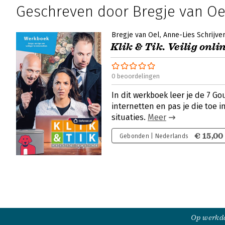
Geschreven door Bregje van Oe
Bregje van Oel
Anne-Lies Schrijve
Klik & Tik. Veilig onli
0 beoordelingen
In dit werkboek leer je de 7 G
internetten en pas je die toe i
situaties.
Meer
€ 15,00
Gebonden | Nederlands
Op werkda