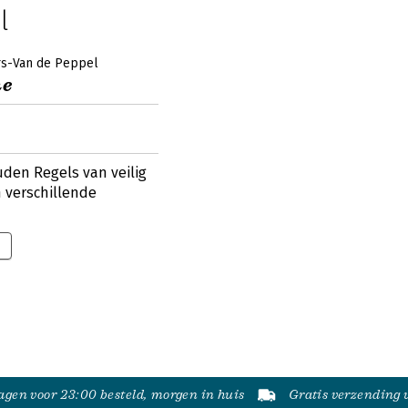
l
rs-Van de Peppel
ne
ouden Regels van veilig
n verschillende
gen voor 23:00 besteld, morgen in huis
Gratis verzending