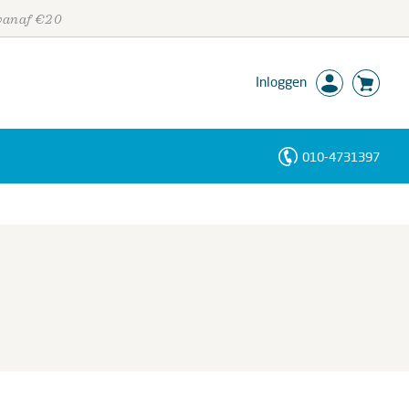
 vanaf €20
Inloggen
010-4731397
Personen
Trefwoorden