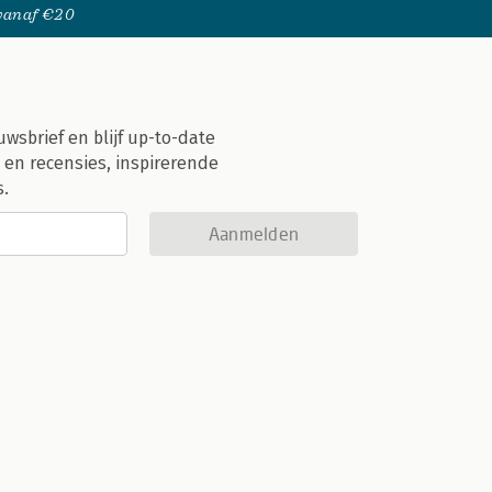
 vanaf €20
uwsbrief en blijf up-to-date
 en recensies, inspirerende
s.
Aanmelden