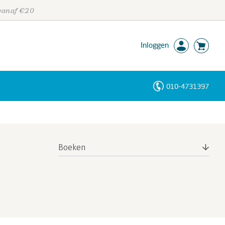
 vanaf €20
Inloggen
010-4731397
Personen
Trefwoorden
Boeken