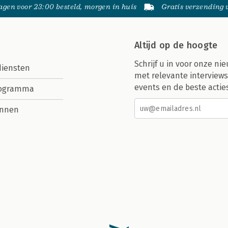
gen voor 23:00 besteld, morgen in huis
Gratis verzending
Altijd op de hoogte
Schrijf u in voor onze nie
diensten
met relevante interviews
events en de beste actie
rogramma
nnen