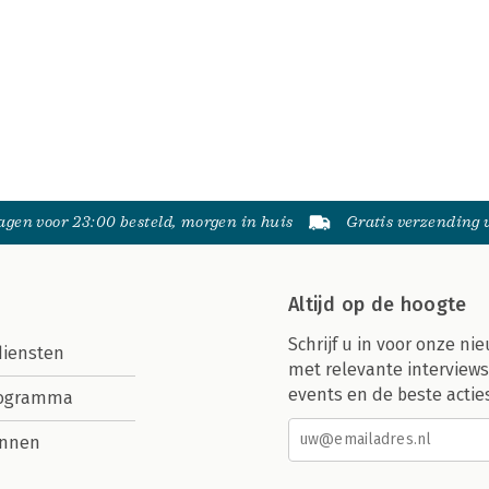
gen voor 23:00 besteld, morgen in huis
Gratis verzending
Altijd op de hoogte
Schrijf u in voor onze nie
diensten
met relevante interviews
events en de beste actie
rogramma
nnen