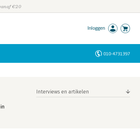
 vanaf €20
Inloggen
010-4731397
Personen
Trefwoorden
Interviews en artikelen
 in