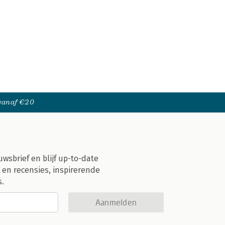
 vanaf €20
uwsbrief en blijf up-to-date
 en recensies, inspirerende
s.
Aanmelden