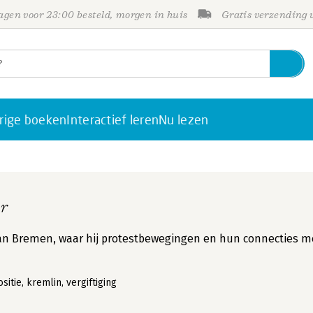
gen voor 23:00 besteld, morgen in huis
Gratis verzending
rige boeken
Interactief leren
Nu lezen
ur
van Bremen, waar hij protestbewegingen en hun connecties m
itie, kremlin, vergiftiging