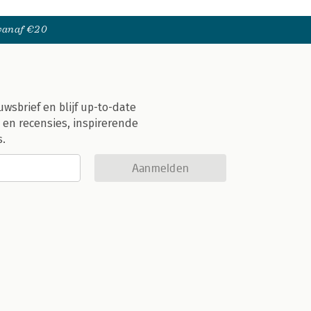
 vanaf €20
uwsbrief en blijf up-to-date
 en recensies, inspirerende
s.
Aanmelden