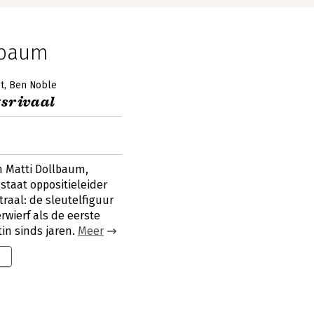
lbaum
t
Ben Noble
tsrivaal
n Matti Dollbaum,
staat oppositieleider
traal: de sleutelfiguur
wierf als de eerste
in sinds jaren.
Meer
9