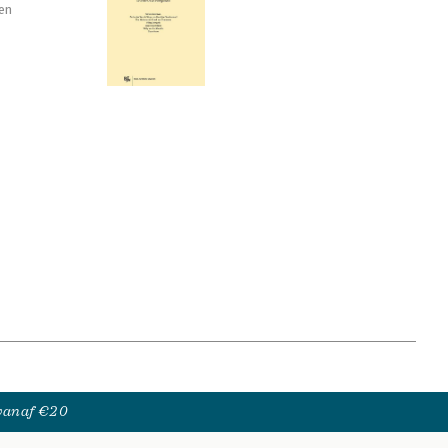
en
 vanaf €20