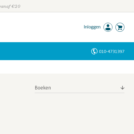
 vanaf €20
Inloggen
010-4731397
Personen
Trefwoorden
Boeken