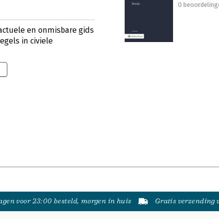
0 beoordeling
 actuele en onmisbare gids
gels in civiele
gen voor 23:00 besteld, morgen in huis
Gratis verzending