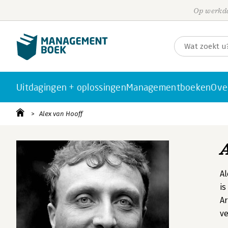
Op werkda
Uitdagingen + oplossingen
Managementboeken
Ove
Alex van Hooff
Al
is
Ar
ve