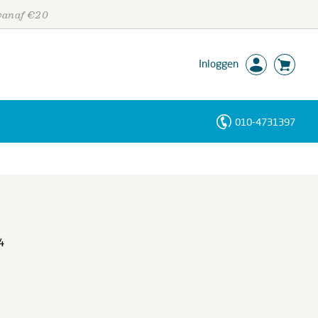
 vanaf €20
Inloggen
010-4731397
Personen
Trefwoorden
4
n