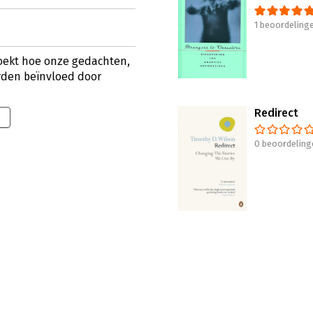
1 beoordeling
oekt hoe onze gedachten,
den beïnvloed door
Redirect
0 beoordeling