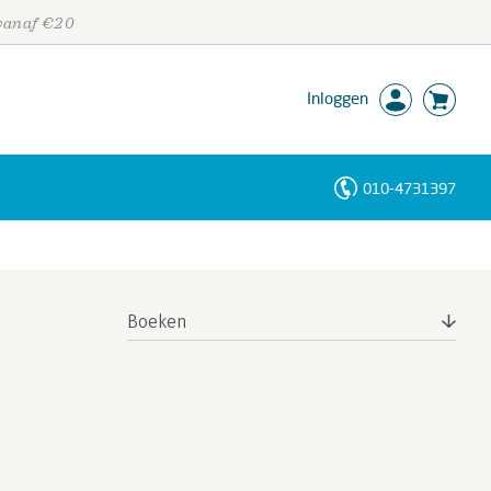
 vanaf €20
Inloggen
010-4731397
Personen
Trefwoorden
Boeken