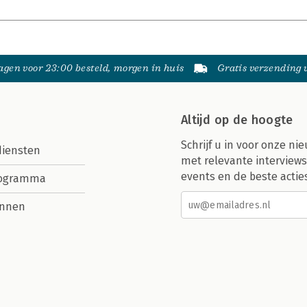
gen voor 23:00 besteld, morgen in huis
Gratis verzending
Altijd op de hoogte
Schrijf u in voor onze nie
diensten
met relevante interviews
events en de beste actie
rogramma
nnen