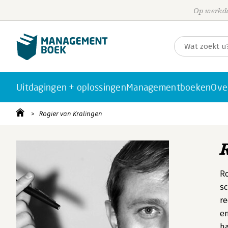
Op werkda
Uitdagingen + oplossingen
Managementboeken
Ove
Rogier van Kralingen
Ro
sc
re
en
ha