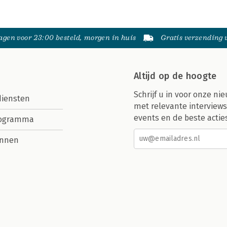
gen voor 23:00 besteld, morgen in huis
Gratis verzending
Altijd op de hoogte
Schrijf u in voor onze nie
diensten
met relevante interviews
events en de beste actie
rogramma
nnen