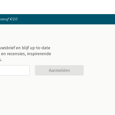
 vanaf €20
uwsbrief en blijf up-to-date
 en recensies, inspirerende
s.
Aanmelden