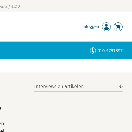
 vanaf €20
Inloggen
010-4731397
Personen
Trefwoorden
Interviews en artikelen
e,
en
el