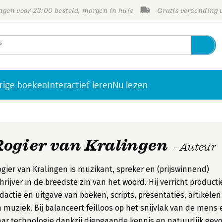
gen voor 23:00 besteld, morgen in huis
Gratis verzending
rige boeken
Interactief leren
Nu lezen
Rogier van Kralingen
- Auteur
gier van Kralingen is muzikant, spreker en (prijswinnend)
hrijver in de breedste zin van het woord. Hij verricht producti
dactie en uitgave van boeken, scripts, presentaties, artikelen
 muziek. Bij balanceert feilloos op het snijvlak van de mens 
ar technologie dankzij diepgaande kennis en natuurlijk gevo