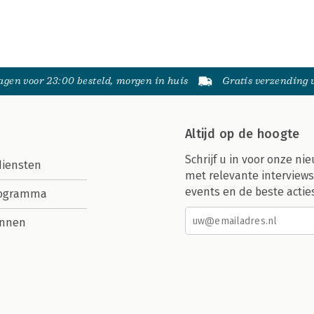
gen voor 23:00 besteld, morgen in huis
Gratis verzending
Altijd op de hoogte
Schrijf u in voor onze nie
diensten
met relevante interviews
events en de beste actie
rogramma
nnen