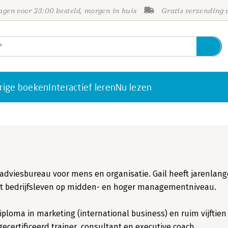
gen voor 23:00 besteld, morgen in huis
Gratis verzending
rige boeken
Interactief leren
Nu lezen
n adviesbureau voor mens en organisatie. Gail heeft jarenlang
 het bedrijfsleven op midden- en hoger managementniveau.
ploma in marketing (international business) en ruim vijftien
gecertificeerd trainer, consultant en executive coach.