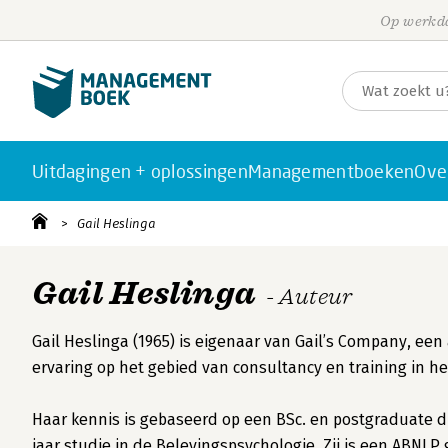
Op werkda
Uitdagingen + oplossingen
Managementboeken
Ove
Gail Heslinga
Gail Heslinga
- Auteur
Gail Heslinga (1965) is eigenaar van Gail’s Company, ee
ervaring op het gebied van consultancy en training in
Haar kennis is gebaseerd op een BSc. en postgraduate di
jaar studie in de Belevingspsychologie. Zij is een ABNLP 