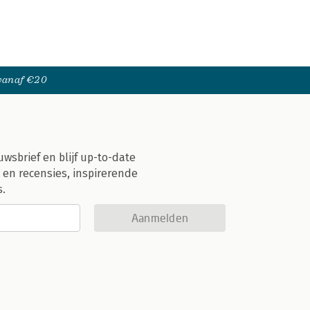
 vanaf €20
uwsbrief en blijf up-to-date
 en recensies, inspirerende
s.
Aanmelden