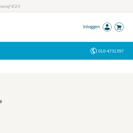
 vanaf €20
Inloggen
010-4731397
Personen
Trefwoorden
e